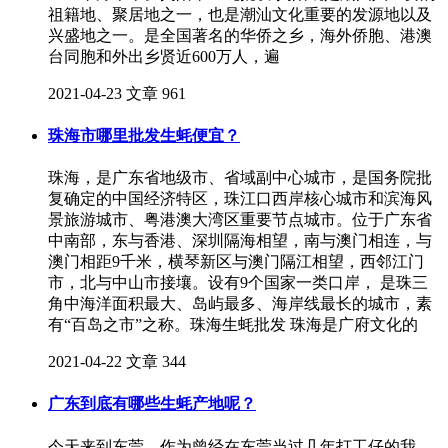
祖籍地、聚居地之一，也是潮汕文化重要的发源地以及
兴盛地之一。是全国著名的华侨之乡，海外侨胞、港澳
台同胞和外出乡贤近600万人，遍
2021-04-23
文章
961
珠海市哪里批发生蚝便宜？
珠海，是广东省地级市、省域副中心城市，是国务院批
复确定的中国经济特区，珠江口西岸核心城市和滨海风
景旅游城市、粤港澳大湾区重要节点城市。位于广东省
中南部，东与香港、深圳隔海相望，南与澳门相连，与
澳门相距9千米，横琴新区与澳门隔江相望，西邻江门
市，北与中山市接壤。设有9个国家一类口岸， 是珠三
角中海洋面积最大、岛屿最多、海岸线最长的城市，素
有“百岛之市”之称。珠海生蚝批发 珠海是广府文化的
2021-04-22
文章
344
广东到底有哪些生蚝产地呢？
今天来到东莞，作为曾经在东莞当过几年打工仔的我，