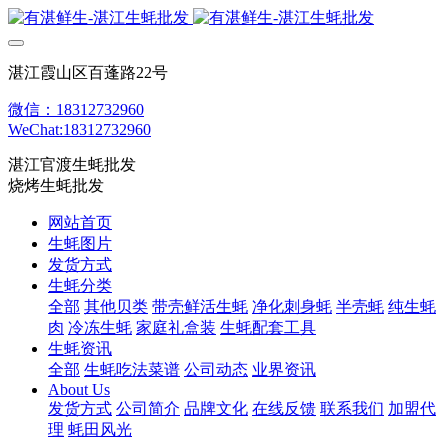
湛江霞山区百蓬路22号
微信：18312732960
WeChat:18312732960
湛江官渡生蚝批发
烧烤生蚝批发
网站首页
生蚝图片
发货方式
生蚝分类
全部
其他贝类
带壳鲜活生蚝
净化刺身蚝
半壳蚝
纯生蚝
肉
冷冻生蚝
家庭礼盒装
生蚝配套工具
生蚝资讯
全部
生蚝吃法菜谱
公司动态
业界资讯
About Us
发货方式
公司简介
品牌文化
在线反馈
联系我们
加盟代
理
蚝田风光