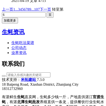
2021-04-19
文章
4715
上一页
1...
3
4
5
6
7
8
9
...107
下一页
转至第
加载更多
生蚝资讯
生蚝吃法菜谱
公司动态
业界资讯
联系我们
技术支持：
米拓建站
7.3.0
18 Baipeng Road, Xiashan District, Zhanjiang City
18312732960
有湛鲜生
生蚝
直卖网，生蚝多少钱一斤，产地直供湛江
官渡生
蚝
，有湛
北潭生蚝批发
养殖直供一条龙，提供餐饮行业生蚝水