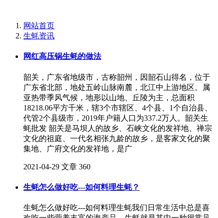
网站首页
生蚝资讯
网红高压锅生蚝的做法
韶关，广东省地级市，古称韶州，因韶石山得名，位于
广东省北部，地处五岭山脉南麓，北江中上游地区。属
亚热带季风气候，地形以山地、丘陵为主，总面积
18218.06平方千米，辖3个市辖区、4个县、1个自治县、
代管2个县级市，2019年户籍人口为337.2万人。韶关生
蚝批发 韶关是马坝人的故乡、石峡文化的发祥地、禅宗
文化的祖庭、一代名相张九龄的故乡，是客家文化的聚
集地、广府文化的发祥地，是广
2021-04-29
文章
360
生蚝怎么做好吃---如何料理生蚝？
生蚝怎么做好吃---如何料理生蚝我们日常生活中总是喜
欢吃一些营养丰富的海产品，生蚝就是其中一种很常见