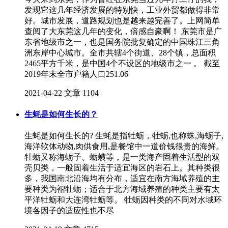
发现它这几年经济发展的特别快，工业外贸都做得非常
好。城市发展，道路规划也是越来越完善了。上网简单
查阅了大东莞这几年的变化，倍感自豪啊！ 东莞市是广
东省地级市之一，也是国务院批复确定的中国珠江三角
洲东岸中心城市。全市共辖4个街道、28个镇，总面积
2465平方千米，是中国4个不设区的地级市之一 。 截至
2019年末全市户籍人口251.06
2021-04-22
文章
1104
生蚝是如何生长的？
生蚝是如何生长的? 生蚝是指牡蛎，牡蛎,也称蛛,海蛎子,
海洋软体动物,肉供食用,是餐馆中一道价钱很贵的海鲜。
牡蛎又称海蛎子、蛎蟥等，是一类海产固着生活型的双
壳贝类，一般固着生活于适宜海区的岩石上。其种类很
多，我国南北沿海均有分布，适宜在南方海域养殖的主
要种类为褶牡蛎；适合于北方海域养殖的种类主要有太
平洋牡蛎和大连湾牡蛎等。 牡蛎因种类的不同对水域环
境各因子的适应性也不尽