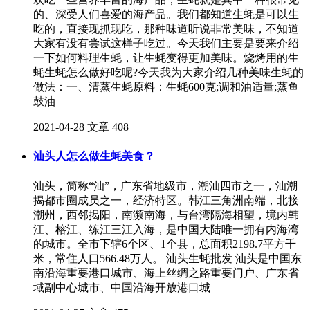
的、深受人们喜爱的海产品。我们都知道生蚝是可以生
吃的，直接现抓现吃，那种味道听说非常美味，不知道
大家有没有尝试这样子吃过。今天我们主要是要来介绍
一下如何料理生蚝，让生蚝变得更加美味。烧烤用的生
蚝生蚝怎么做好吃呢?今天我为大家介绍几种美味生蚝的
做法：一、清蒸生蚝原料：生蚝600克;调和油适量;蒸鱼
鼓油
2021-04-28
文章
408
汕头人怎么做生蚝美食？
汕头，简称“汕”，广东省地级市，潮汕四市之一，汕潮
揭都市圈成员之一，经济特区。韩江三角洲南端，北接
潮州，西邻揭阳，南濒南海，与台湾隔海相望，境内韩
江、榕江、练江三江入海，是中国大陆唯一拥有内海湾
的城市。全市下辖6个区、1个县，总面积2198.7平方千
米，常住人口566.48万人。 汕头生蚝批发 汕头是中国东
南沿海重要港口城市、海上丝绸之路重要门户、广东省
域副中心城市、中国沿海开放港口城