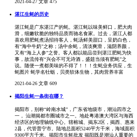
2021-04-27
文章
475
湛江生蚝的历史
湛江蚝是广东湛江产的蚝。湛江蚝以味美鲜口，肥大肉
滑，细嫩软脆的独特品质而驰名食家。过去，湛江人都
喜欢用肥蚝煮汤招待客人，蚝汤鲜美甜口，呈奶白色，
有“海中牛奶”之称；汤中余蚝，清淡爽滑，滋阴养颜，
又有“海上人参”之誉。客人都以能品尝到湛江肥蚝为快
事，故流传有“兴会不可无诗酒，盛筵当须有肥蚝”之
说。随便一煮都美味的不得了！！！生蚝业务供应，生
蚝图片 蚝学名牡蛎，贝类软体生物，其肉营养丰富
2021-04-26
文章
609
揭阳生蚝一条街在哪？
揭阳市，别称“岭南水城”，广东省地级市，潮汕四市之
一， 汕潮揭都市圈城市之一。地处粤港澳大湾区与海西
经济区的地理轴线中心。辖榕城、揭东2区，揭西、惠来
2县，代管普宁市。陆地总面积5240平方千米，海域面积
9300平方千米。揭阳市生蚝批发 揭阳既是潮汕人重要的