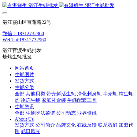
湛江霞山区百蓬路22号
微信：18312732960
WeChat:18312732960
湛江官渡生蚝批发
烧烤生蚝批发
网站首页
生蚝图片
发货方式
生蚝分类
全部
其他贝类
带壳鲜活生蚝
净化刺身蚝
半壳蚝
纯生蚝
肉
冷冻生蚝
家庭礼盒装
生蚝配套工具
生蚝资讯
全部
生蚝吃法菜谱
公司动态
业界资讯
About Us
发货方式
公司简介
品牌文化
在线反馈
联系我们
加盟代
理
蚝田风光