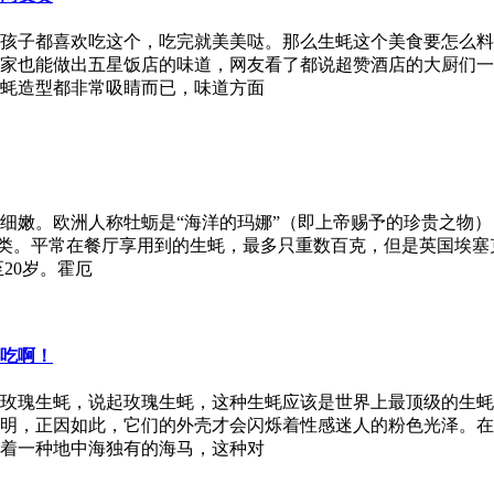
孩子都喜欢吃这个，吃完就美美哒。那么生蚝这个美食要怎么料
家也能做出五星饭店的味道，网友看了都说超赞酒店的大厨们一
蚝造型都非常吸睛而已，味道方面
嫩。欧洲人称牡蛎是“海洋的玛娜”（即上帝赐予的珍贵之物），
贝类。平常在餐厅享用到的生蚝，最多只重数百克，但是英国埃塞
20岁。霍厄
吃啊！
玫瑰生蚝，说起玫瑰生蚝，这种生蚝应该是世界上最顶级的生蚝
明，正因如此，它们的外壳才会闪烁着性感迷人的粉色光泽。在
着一种地中海独有的海马，这种对