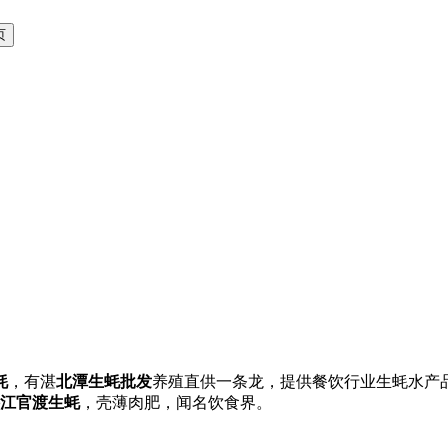
蚝
，有湛
北潭生蚝批发
养殖直供一条龙，提供餐饮行业生蚝水产
江官渡生蚝
，壳薄肉肥，闻名饮食界。