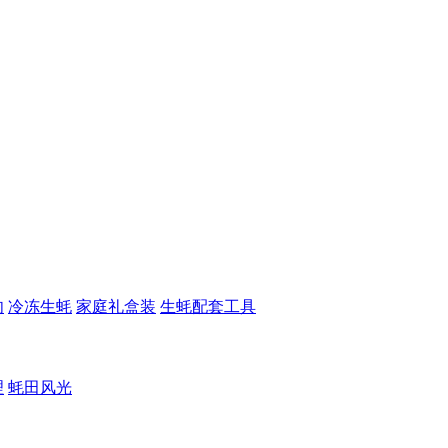
肉
冷冻生蚝
家庭礼盒装
生蚝配套工具
理
蚝田风光