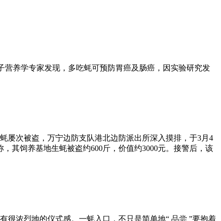
效。日本广岛大学的分子营养学专家发现，多吃蚝可预防胃癌及肠癌，因实验研究发
蚝屡次被盗，万宁边防支队港北边防派出所深入摸排，于3月4
其饲养基地生蚝被盗约600斤，价值约3000元。接警后，该
很浓烈地的仪式感。一蚝入口，不只是简单地“ 品尝 ”要抱着