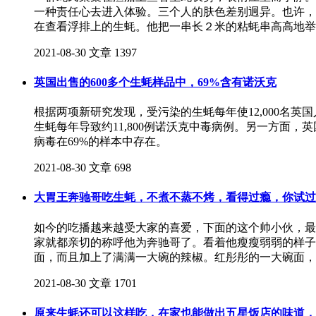
一种责任心去进入体验。三个人的肤色差别迥异。也许，
在查看浮排上的生蚝。他把一串长２米的粘蚝串高高地举
2021-08-30
文章
1397
英国出售的600多个生蚝样品中，69%含有诺沃克
根据两项新研究发现，受污染的生蚝每年使12,000名
生蚝每年导致约11,800例诺沃克中毒病例。另一方面，
病毒在69%的样本中存在。
2021-08-30
文章
698
大胃王奔驰哥吃生蚝，不煮不蒸不烤，看得过瘾，你试过
如今的吃播越来越受大家的喜爱，下面的这个帅小伙，最
家就都亲切的称呼他为奔驰哥了。看着他瘦瘦弱弱的样子
面，而且加上了满满一大碗的辣椒。红彤彤的一大碗面，
2021-08-30
文章
1701
原来生蚝还可以这样吃，在家也能做出五星饭店的味道，