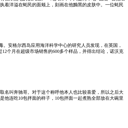
执着洋溢在蚝民的面颊上，刻画在他黝黑的皮肤中。一位蚝民
病毒。安格尔西岛应用海洋科学中心的研究人员发现，在英国，
超过12个月在超级市场销售的600多个样品，并得出结论，诺沃克
取名叫奔驰哥。对于这个称呼他本人也比较喜爱，所以之后大
他连吃10包拌面的样子，10包拌面一起煮熟全部放在大碗里