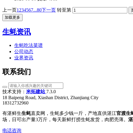
上一页
1
2
3
4
5
6
7
...80
下一页
转至第
加载更多
生蚝资讯
生蚝吃法菜谱
公司动态
业界资讯
联系我们
技术支持：
米拓建站
7.3.0
18 Baipeng Road, Xiashan District, Zhanjiang City
18312732960
有湛鲜生
生蚝
直卖网，生蚝多少钱一斤，产地直供湛江
官渡生
场，日可出产量3万斤，每天新鲜打捞生蚝发货，肉肥壳薄。
湛
电话咨询