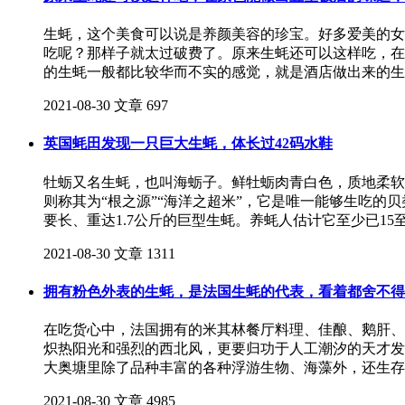
生蚝，这个美食可以说是养颜美容的珍宝。好多爱美的女
吃呢？那样子就太过破费了。原来生蚝还可以这样吃，在
的生蚝一般都比较华而不实的感觉，就是酒店做出来的生
2021-08-30
文章
697
英国蚝田发现一只巨大生蚝，体长过42码水鞋
牡蛎又名生蚝，也叫海蛎子。鲜牡蛎肉青白色，质地柔软细
则称其为“根之源”“海洋之超米”，它是唯一能够生吃的
要长、重达1.7公斤的巨型生蚝。养蚝人估计它至少已15至
2021-08-30
文章
1311
拥有粉色外表的生蚝，是法国生蚝的代表，看着都舍不得
在吃货心中，法国拥有的米其林餐厅料理、佳酿、鹅肝、
炽热阳光和强烈的西北风，更要归功于人工潮汐的天才发
大奥塘里除了品种丰富的各种浮游生物、海藻外，还生存
2021-08-30
文章
4985