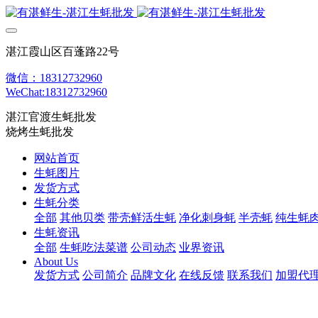
湛江霞山区百蓬路22号
微信：18312732960
WeChat:18312732960
湛江官渡生蚝批发
烧烤生蚝批发
网站首页
生蚝图片
发货方式
生蚝分类
全部
其他贝类
带壳鲜活生蚝
净化刺身蚝
半壳蚝
纯生蚝
生蚝资讯
全部
生蚝吃法菜谱
公司动态
业界资讯
About Us
发货方式
公司简介
品牌文化
在线反馈
联系我们
加盟代