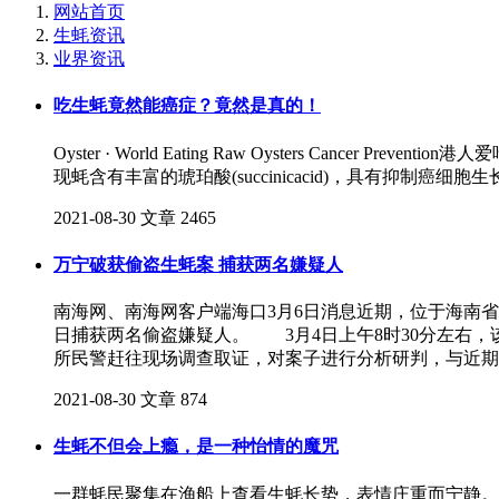
网站首页
生蚝资讯
业界资讯
吃生蚝竟然能癌症？竟然是真的！
Oyster · World Eating Raw Oysters 
现蚝含有丰富的琥珀酸(succinicacid)，具有抑制癌细胞生长的功能。Hong K
2021-08-30
文章
2465
万宁破获偷盗生蚝案 捕获两名嫌疑人
南海网、南海网客户端海口3月6日消息近期，位于海南
日捕获两名偷盗嫌疑人。 3月4日上午8时30分左右，
所民警赶往现场调查取证，对案子进行分析研判，与近期
2021-08-30
文章
874
生蚝不但会上瘾，是一种怡情的魔咒
一群蚝民聚集在渔船上查看生蚝长势，表情庄重而宁静。