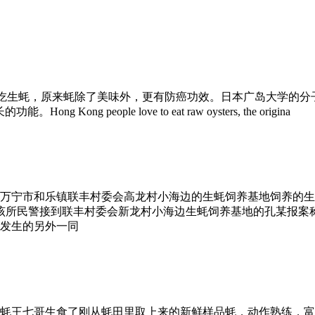
Cancer Prevention港人爱吃生蚝，原来蚝除了美味外，更有防癌功
ong people love to eat raw oysters, the origina
省万宁市和乐镇联丰村委会高龙村小海边的生蚝饲养基地饲养的生
该所民警接到联丰村委会新龙村小海边生蚝饲养基地的孔某报案称，
发生的另外一同
蚝王七哥生食了刚从蚝田里取上来的新鲜样品蚝，动作熟练，富有