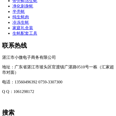
带壳鲜活生蚝
净化刺身蚝
半壳蚝
纯生蚝肉
冷冻生蚝
家庭礼盒装
生蚝配套工具
联系热线
湛江市小微电子商务有限公司
地址：广东省湛江市坡头区官渡镇广湛路0510号一栋（汇家超
市对面）
电话：13560496392 0759-3307300
Q Q：1061298172
搜索