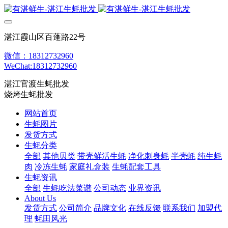
湛江霞山区百蓬路22号
微信：18312732960
WeChat:18312732960
湛江官渡生蚝批发
烧烤生蚝批发
网站首页
生蚝图片
发货方式
生蚝分类
全部
其他贝类
带壳鲜活生蚝
净化刺身蚝
半壳蚝
纯生蚝
肉
冷冻生蚝
家庭礼盒装
生蚝配套工具
生蚝资讯
全部
生蚝吃法菜谱
公司动态
业界资讯
About Us
发货方式
公司简介
品牌文化
在线反馈
联系我们
加盟代
理
蚝田风光