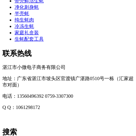
带壳鲜活生蚝
净化刺身蚝
半壳蚝
纯生蚝肉
冷冻生蚝
家庭礼盒装
生蚝配套工具
联系热线
湛江市小微电子商务有限公司
地址：广东省湛江市坡头区官渡镇广湛路0510号一栋（汇家超
市对面）
电话：13560496392 0759-3307300
Q Q：1061298172
搜索