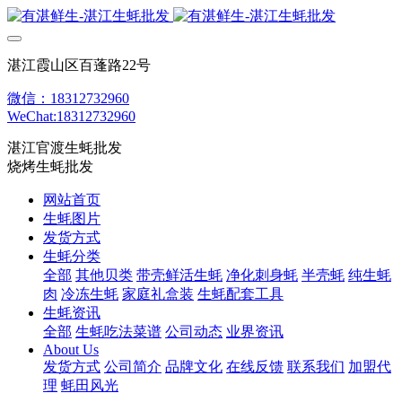
湛江霞山区百蓬路22号
微信：18312732960
WeChat:18312732960
湛江官渡生蚝批发
烧烤生蚝批发
网站首页
生蚝图片
发货方式
生蚝分类
全部
其他贝类
带壳鲜活生蚝
净化刺身蚝
半壳蚝
纯生蚝
肉
冷冻生蚝
家庭礼盒装
生蚝配套工具
生蚝资讯
全部
生蚝吃法菜谱
公司动态
业界资讯
About Us
发货方式
公司简介
品牌文化
在线反馈
联系我们
加盟代
理
蚝田风光