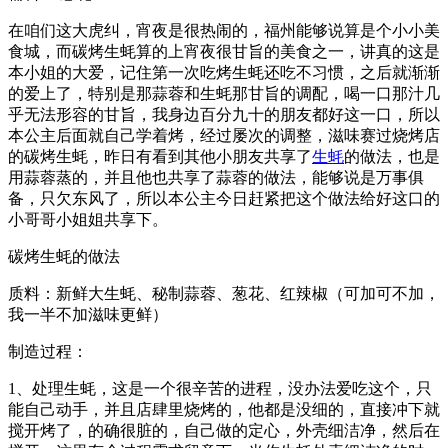
在咱们这大虎纠，宵夜是很热闹的，福州能够说算是个小小美
食城，而碳烤生蚝算的上宵夜很甘旨的美食之一，讲真的这是
本小姐的大爱，记住第一次吃烤生蚝还吃不习惯，之后就渐渐
的爱上了，特别是那蒜蓉和生蚝那甘旨的调配，喝一口那汁几
乎无法形容的甘旨，我身边百分九十的朋友都好这一口，所以
本公主后面就自己学着烤，经过屡次的调整，滋味赛过烧烤店
的碳烤生蚝，昨日有看到其他小朋友共享了
生蚝
的做法，也是
用蒜蓉蒸的，并且他也共享了蒜蓉的做法，能够说是万事俱
备，只欠东风了，所以本公主今日赶紧把这个做法给好这口的
小哥哥小姐姐共享下。
碳烤生蚝的做法
质料：新鲜大生蚝、秘制蒜蓉、葱花、红辣椒（可加可不加，
我一半不加滋味更鲜）
制造过程：
1、处理生蚝，这是一个很辛苦的进程，没办法爱吃这个，只
能自己动手，并且店肆里烧烤的，他都是没细的，直接冲下就
搅开烤了，的确很脏的，自己做的定心，外壳细洁净，然后在