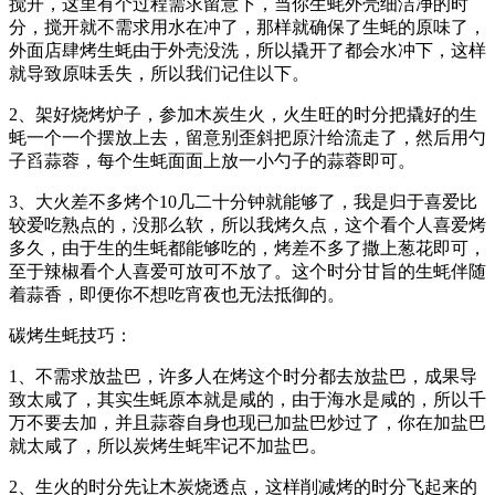
搅开，这里有个过程需求留意下，当你生蚝外壳细洁净的时
分，搅开就不需求用水在冲了，那样就确保了生蚝的原味了，
外面店肆烤生蚝由于外壳没洗，所以撬开了都会水冲下，这样
就导致原味丢失，所以我们记住以下。
2、架好烧烤炉子，参加木炭生火，火生旺的时分把撬好的生
蚝一个一个摆放上去，留意别歪斜把原汁给流走了，然后用勺
子舀蒜蓉，每个生蚝面面上放一小勺子的蒜蓉即可。
3、大火差不多烤个10几二十分钟就能够了，我是归于喜爱比
较爱吃熟点的，没那么软，所以我烤久点，这个看个人喜爱烤
多久，由于生的生蚝都能够吃的，烤差不多了撒上葱花即可，
至于辣椒看个人喜爱可放可不放了。这个时分甘旨的生蚝伴随
着蒜香，即便你不想吃宵夜也无法抵御的。
碳烤生蚝技巧：
1、不需求放盐巴，许多人在烤这个时分都去放盐巴，成果导
致太咸了，其实生蚝原本就是咸的，由于海水是咸的，所以千
万不要去加，并且蒜蓉自身也现已加盐巴炒过了，你在加盐巴
就太咸了，所以炭烤生蚝牢记不加盐巴。
2、生火的时分先让木炭烧透点，这样削减烤的时分飞起来的