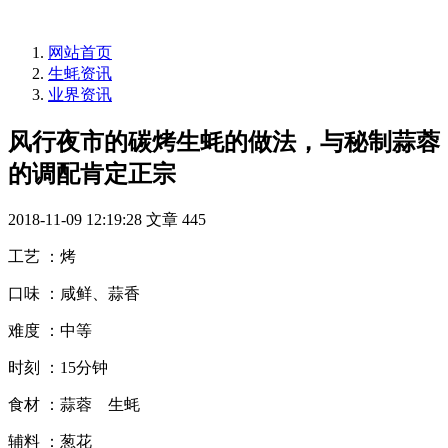
网站首页
生蚝资讯
业界资讯
风行夜市的碳烤生蚝的做法，与秘制蒜蓉
的调配肯定正宗
2018-11-09 12:19:28
文章
445
工艺 ：烤
口味 ：咸鲜、蒜香
难度 ：中等
时刻 ：15分钟
食材 ：蒜蓉 生蚝
辅料 ：葱花