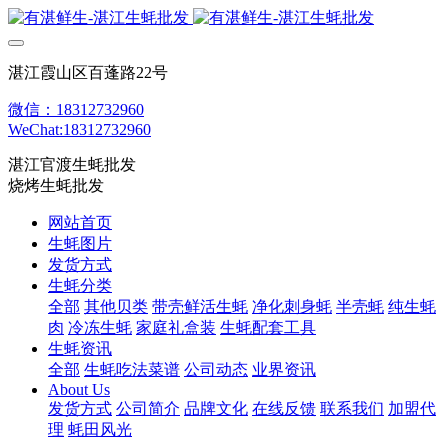
湛江霞山区百蓬路22号
微信：18312732960
WeChat:18312732960
湛江官渡生蚝批发
烧烤生蚝批发
网站首页
生蚝图片
发货方式
生蚝分类
全部
其他贝类
带壳鲜活生蚝
净化刺身蚝
半壳蚝
纯生蚝
肉
冷冻生蚝
家庭礼盒装
生蚝配套工具
生蚝资讯
全部
生蚝吃法菜谱
公司动态
业界资讯
About Us
发货方式
公司简介
品牌文化
在线反馈
联系我们
加盟代
理
蚝田风光