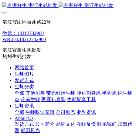
湛江霞山区百蓬路22号
微信：18312732960
WeChat:18312732960
湛江官渡生蚝批发
烧烤生蚝批发
网站首页
生蚝图片
发货方式
生蚝分类
全部
其他贝类
带壳鲜活生蚝
净化刺身蚝
半壳蚝
纯生蚝
肉
冷冻生蚝
家庭礼盒装
生蚝配套工具
生蚝资讯
全部
生蚝吃法菜谱
公司动态
业界资讯
About Us
发货方式
公司简介
品牌文化
在线反馈
联系我们
加盟代
理
蚝田风光