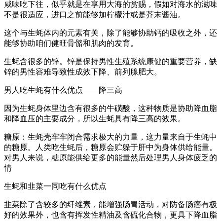
咸味吃下往，似乎就是在享用大海的赏赐，假如对海水的滋味
不是很适应，进口之前能够加柠檬汁或是芥末酱油。
这个与生蚝体内的元素有关，除了能够协助钙的吸收之外，还
能够协助咱们健旺骨骼和肌肉的发育。
生蚝含很多的锌。锌是保持男性生殖系统康健的重要营养，缺
锌的男性容难导致性成效下降、前列腺肥大。
男人吃生蚝有什么优点——降三高
因为生蚝身体里边含有很多的牛磺酸，这种物质是协助降血脂
和降血压的主要成分，所以生蚝具有降三高的效果。
糖原：生蚝壳牢牢闭合需求极大的力量，这力量来自于生蚝中
的糖原。人类吃生蚝后，糖原会贮躲于肝中为身体供给能量。
对男人来说，糖原能供给更多的能量然后处理男人身体疲乏的
情
生蚝和韭菜一同吃有什么优点
韭菜除了含较多的纤维素，能增强肠胃活动，对防备肠癌有极
好的效果外，也含有挥发性精油及含硫化合物，更具下降血脂