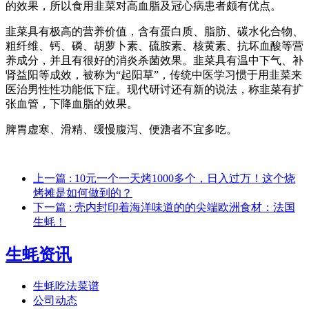
的效果，所以食用韭菜对高血脂及冠心病患者颇有优点。
韭菜具有极高的营养价值，含有蛋白质、脂肪、碳水化合物、
粗纤维、钙、磷、胡萝卜素、硫胺素、核黄素、抗坏血酸等营
养成分，并且有很好的消炎杀菌效果。韭菜具有温中下气、补
肾益阳等成效，被称为“起阳草”，传统中医学习惯于用韭菜来
医治男性性功能低下症。现代研讨还有新的说法，称韭菜有扩
张血管，下降血脂的效果。
脾胃虚寒、滑精、缓慢腹泻、便溏者不宜多吃。
上一篇
: 10元一个一天烤1000多个，日入过万！这个烧
烤摊是如何做到的？
下一篇
: 壳内封印着海洋味道的的尖端欧洲食材：法国
生蚝！
生蚝资讯
生蚝吃法菜谱
公司动态