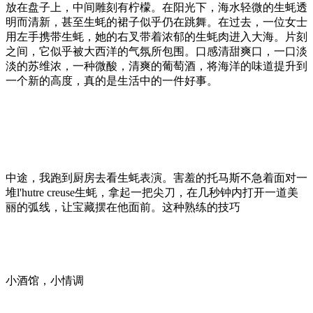
放在盘子上，中间雕刻有柠檬。在阳光下，海水轻微的生蚝透
明而清新，甚至生蚝的裙子似乎仍在跳舞。在过去，一位女士
用左手携带生蚝，她的右叉带着浓郁的生蚝肉进入大海。片刻
之间，它似乎被大西洋的气氛所包围。口感清甜爽口，一口淡
淡的苏维浓，一种微酸，清爽的葡萄酒，将海洋的味道提升到
一个新的高度，真的是生活中的一件好事。
中途，我跑到厨房去看生蚝表演。害羞的托马斯不急着面对一
堆l'hutre creuse生蚝，拿起一把尖刀，在几秒钟内打开一道美
丽的弧线，让宝藏摆在他面前。这种熟练的技巧
小酒馆，小情调