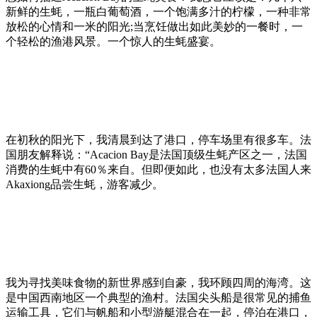
新鲜的生蚝，一瓶白葡萄酒，一个饱满多汁的柠檬，一种非常
放松的心情和一米的阳光;当烹饪做出如此美妙的一餐时，一
个轻松的渔港风景。一个惊人的生蚝盛宴。
在初秋的阳光下，我清晨到达了港口，停车场里有很多车。法
国朋友解释说：“Acacion Bay是法国顶级生蚝产区之一，法国
消费的生蚝中有60％来自。但即便如此，也没有太多法国人来
Akaxiong品尝生蚝，游客减少。
我为寻找美味食物的新世界感到自豪，我环顾四周的海湾。这
是中国西南地区一个典型的渔村。法国尖头船是很常见的捕鱼
运输工具，它们与帆船和小型游艇混合在一起，停泊在港口，