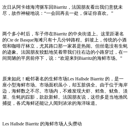
次日从阿卡雄海湾驱车回Biarritz，法国朋友看出我们意犹未
尽，故作神秘地说：“一会回再去一处，保证你喜欢。”
两个多小时后，车子停在Biarritz 的中央街道上。这里距著名
的Cte de Basque海滩只有十几分钟路程。斜坡上，传统的小酒
馆和咖啡厅林立，尤其路口那一家甚是热闹。但丝毫没有生蚝
的迹象。法国朋友狡黠地笑着带我们往右边的小路穿过，在一
间简陋的平房前停下，说：“欢迎来到Biarritz的海鲜市场。”
原来如此！毗邻著名的生鲜市场Les Hallsde Biarritz 的，是一
座小型海鲜市场。市场面积虽小，却五脏俱全。由于位于海岸
边，海鲜数之不尽。市场内，不难发现大虾、鳕鱼、鱿鱼、淡
菜、生蚝的踪影，款款新鲜。法国朋友说，这些多是当地渔民
捕捉，各式海鲜还能让人闻到浓浓的海洋味道。
Les Hallsde Biarritz 的海鲜市场人头攒动