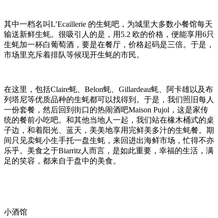
其中一档名叫L’Ecaillerie 的生蚝吧，为城里大多数小餐馆每天
输送新鲜生蚝。很吸引人的是，用5.2 欧的价格，便能享用6只
生蚝加一杯白葡萄酒，要是在餐厅，价格起码是三倍。于是，
市场里充斥着排队等候现开生蚝的市民。
在这里，包括Claire蚝、Belon蚝、Gillardeau蚝、阿卡雄以及布
列塔尼等优质品种的生蚝都可以找得到。于是，我们照旧每人
一份套餐，然后回到街口的热闹酒吧Maison Pujol，这是家传
统的餐前小吃吧。和其他当地人一起，我们站在橡木桶式的桌
子边，和着阳光、蓝天，美美地享用完鲜美多汁的生蚝餐。期
间只见卖蚝小生手托一盘生蚝，来回进出海鲜市场，忙得不亦
乐乎。美食之于Biarritz人而言，是如此重要，幸福的生活，满
足的笑容，都来自于盘中的美食。
小酒馆