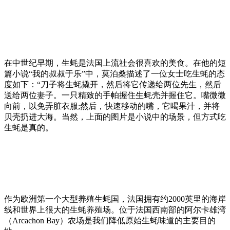
在中世纪早期，生蚝是法国上流社会很喜欢的美食。在他的短
篇小说“我的叔叔于乐”中，莫泊桑描述了一位女士吃生蚝的态
度如下：“刀子将生蚝撬开，然后将它传递给两位先生，然后
送给两位妻子。一只精致的手帕握住生蚝壳并握住它。嘴微微
向前，以免弄脏衣服;然后，快速移动的嘴，它喝果汁，并将
贝壳扔进大海。当然，上面的图片是小说中的场景，但方式吃
生蚝是真的。
作为欧洲第一个大型养殖生蚝国，法国拥有约2000英里的海岸
线和世界上很大的生蚝养殖场。位于法国西南部的阿尔卡雄湾
（Arcachon Bay）农场是我们降低原始生蚝味道的主要目的