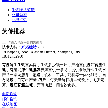
生蚝吃法菜谱
公司动态
业界资讯
为你推荐
技术支持：
米拓建站
7.3.0
18 Baipeng Road, Xiashan District, Zhanjiang City
18312732960
有湛鲜生
生蚝
直卖网，生蚝多少钱一斤，产地直供湛江
官渡生
蚝
，有湛
北潭生蚝批发
养殖直供一条龙，提供餐饮行业生蚝水
产品一条龙服务，配送，食材，工具，配料等一体化服务。自
有蚝场，日可出产量3万斤，每天新鲜打捞生蚝发货，肉肥壳
薄。
湛江官渡生蚝
，壳薄肉肥，闻名饮食界。
电话咨询
邮件咨询
在线地图