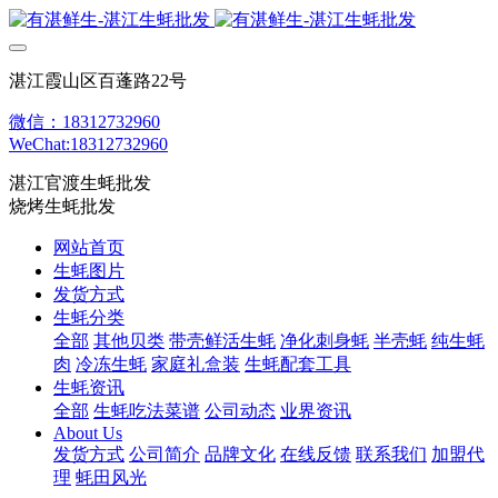
湛江霞山区百蓬路22号
微信：18312732960
WeChat:18312732960
湛江官渡生蚝批发
烧烤生蚝批发
网站首页
生蚝图片
发货方式
生蚝分类
全部
其他贝类
带壳鲜活生蚝
净化刺身蚝
半壳蚝
纯生蚝
肉
冷冻生蚝
家庭礼盒装
生蚝配套工具
生蚝资讯
全部
生蚝吃法菜谱
公司动态
业界资讯
About Us
发货方式
公司简介
品牌文化
在线反馈
联系我们
加盟代
理
蚝田风光