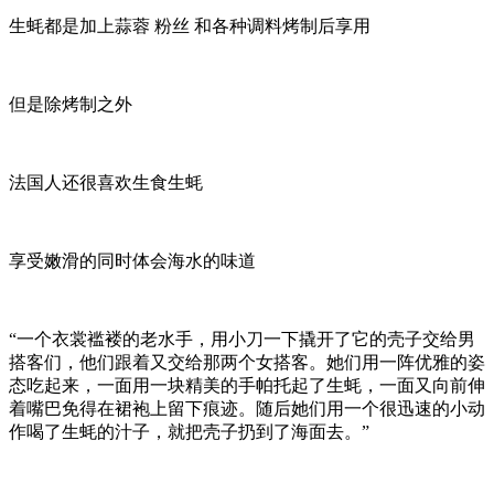
生蚝都是加上蒜蓉 粉丝 和各种调料烤制后享用
但是除烤制之外
法国人还很喜欢生食生蚝
享受嫩滑的同时体会海水的味道
“一个衣裳褴褛的老水手，用小刀一下撬开了它的壳子交给男
搭客们，他们跟着又交给那两个女搭客。她们用一阵优雅的姿
态吃起来，一面用一块精美的手帕托起了生蚝，一面又向前伸
着嘴巴免得在裙袍上留下痕迹。随后她们用一个很迅速的小动
作喝了生蚝的汁子，就把壳子扔到了海面去。”