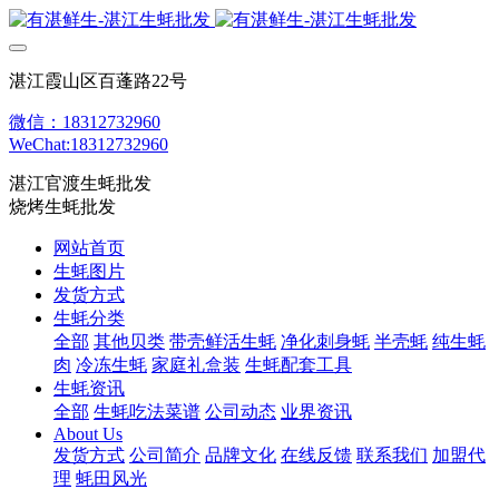
湛江霞山区百蓬路22号
微信：18312732960
WeChat:18312732960
湛江官渡生蚝批发
烧烤生蚝批发
网站首页
生蚝图片
发货方式
生蚝分类
全部
其他贝类
带壳鲜活生蚝
净化刺身蚝
半壳蚝
纯生蚝
肉
冷冻生蚝
家庭礼盒装
生蚝配套工具
生蚝资讯
全部
生蚝吃法菜谱
公司动态
业界资讯
About Us
发货方式
公司简介
品牌文化
在线反馈
联系我们
加盟代
理
蚝田风光