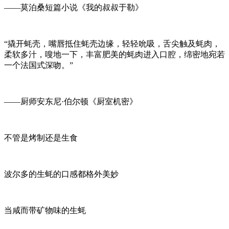
——莫泊桑短篇小说《我的叔叔于勒》
“撬开蚝壳，嘴唇抵住蚝壳边缘，轻轻吮吸，舌尖触及蚝肉，
柔软多汁，嗖地一下，丰富肥美的蚝肉进入口腔，绵密地宛若
一个法国式深吻。”
——厨师安东尼·伯尔顿《厨室机密》
不管是烤制还是生食
波尔多的生蚝的口感都格外美妙
当咸而带矿物味的生蚝