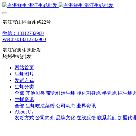
湛江霞山区百蓬路22号
微信：18312732960
WeChat:18312732960
湛江官渡生蚝批发
烧烤生蚝批发
网站首页
生蚝图片
发货方式
生蚝分类
全部
其他贝类
带壳鲜活生蚝
净化刺身蚝
半壳蚝
纯生蚝
生蚝资讯
全部
生蚝吃法菜谱
公司动态
业界资讯
About Us
发货方式
公司简介
品牌文化
在线反馈
联系我们
加盟代