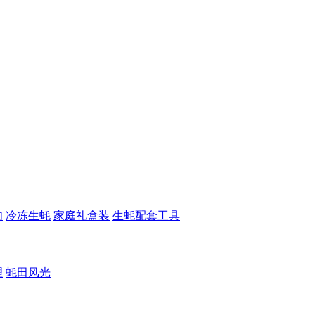
肉
冷冻生蚝
家庭礼盒装
生蚝配套工具
理
蚝田风光