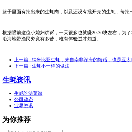
篮子里面有挖出来的生蚝肉，以及还没有撬开壳的生蚝，每挖
根据眼前这位小媳妇讲诉，一天很多也就赚20-30块左右，
沿海地带渔民究竟有多苦，唯有体验过才知道。
上一篇
: 纳米比亚生蚝，来自南非深海的馈赠，也是亚
下一篇
: 生蚝不一样的做法
生蚝资讯
生蚝吃法菜谱
公司动态
业界资讯
为你推荐