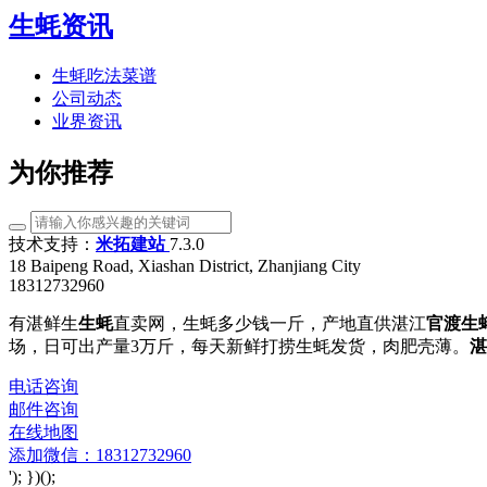
生蚝资讯
生蚝吃法菜谱
公司动态
业界资讯
为你推荐
技术支持：
米拓建站
7.3.0
18 Baipeng Road, Xiashan District, Zhanjiang City
18312732960
有湛鲜生
生蚝
直卖网，生蚝多少钱一斤，产地直供湛江
官渡生
场，日可出产量3万斤，每天新鲜打捞生蚝发货，肉肥壳薄。
湛
电话咨询
邮件咨询
在线地图
添加微信：18312732960
'); })();