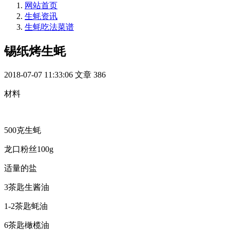
网站首页
生蚝资讯
生蚝吃法菜谱
锡纸烤生蚝
2018-07-07 11:33:06
文章
386
材料
500克生蚝
龙口粉丝100g
适量的盐
3茶匙生酱油
1-2茶匙蚝油
6茶匙橄榄油