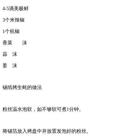
4-5滴美极鲜
3个米辣椒
1个杭椒
香菜
沫
蒜
沫
姜
沫
锡纸烤生蚝的做法
粉丝温水泡软，如不够软可煮1分钟。
将锡箔放入烤盘中并放置发泡好的粉丝。