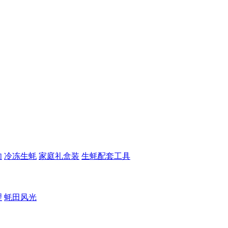
肉
冷冻生蚝
家庭礼盒装
生蚝配套工具
理
蚝田风光