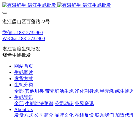
湛江霞山区百蓬路22号
微信：18312732960
WeChat:18312732960
湛江官渡生蚝批发
烧烤生蚝批发
网站首页
生蚝图片
发货方式
生蚝分类
全部
其他贝类
带壳鲜活生蚝
净化刺身蚝
半壳蚝
纯生蚝
生蚝资讯
全部
生蚝吃法菜谱
公司动态
业界资讯
About Us
发货方式
公司简介
品牌文化
在线反馈
联系我们
加盟代