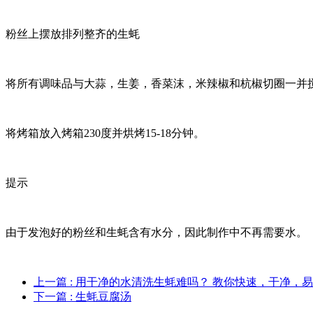
粉丝上摆放排列整齐的生蚝
将所有调味品与大蒜，生姜，香菜沫，米辣椒和杭椒切圈一并
将烤箱放入烤箱230度并烘烤15-18分钟。
提示
由于发泡好的粉丝和生蚝含有水分，因此制作中不再需要水。
上一篇
: 用干净的水清洗生蚝难吗？ 教你快速，干净，
下一篇
: 生蚝豆腐汤