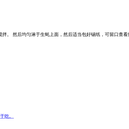
搅拌。 然后均匀淋于生蚝上面，然后适当包好锡纸，可留口查看
易于吃。