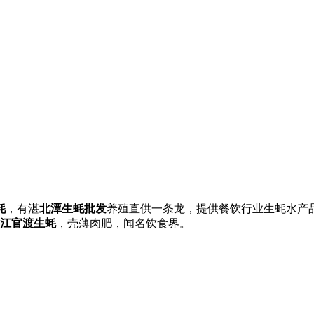
蚝
，有湛
北潭生蚝批发
养殖直供一条龙，提供餐饮行业生蚝水产
江官渡生蚝
，壳薄肉肥，闻名饮食界。