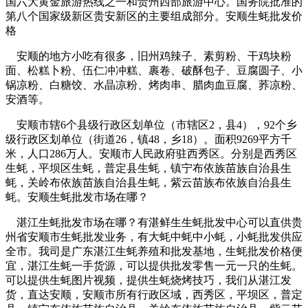
国六大黄金旅游热线之一和贵州西部旅游中心。国务院批准的
第八个国家级新区贵安新区的主要组成部分。安顺生蚝批发价
格
安顺的地方小吃有很多，旧州鸡辣子、素剪粉、干鸡块粉
面、松糕卜粉、伍仁冲冲糕、裹卷、破酥包子、豆腐圆子、小
锅凉粉、白糖饺、水晶凉粉、烤肉串、腊肉血豆腐、荞凉粉、
安酒等。
安顺市辖6个县级行政区划单位（市辖区2，县4），92个乡
级行政区划单位（街道26，镇48，乡18）。面积9269平方千
米，人口286万人。安顺市人民政府驻西秀区。分别是西秀区
生蚝，平坝区生蚝，普定县生蚝，镇宁布依族苗族自治县生
蚝，关岭布依族苗族自治县生蚝，紫云苗族布依族自治县生
蚝。安顺生蚝批发市场在哪？
湛江生蚝批发市场在哪？有湛鲜生生蚝批发中心可以直供贵
州省安顺市生蚝批发业务，有大蚝中蚝中小蚝，小蚝批发供应
全市。我司是广东湛江生蚝养殖和批发基地，生蚝批发价格便
宜，湛江生蚝一手货源，可以提供批发零售一元一只的生蚝。
可以提供生蚝图片视频，提供生蚝烧烤技巧，我们从湛江发
货，直达安顺，安顺市所有行政区域，西秀区，平坝区，普定