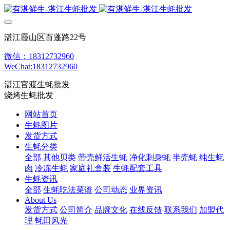
湛江霞山区百蓬路22号
微信：18312732960
WeChat:18312732960
湛江官渡生蚝批发
烧烤生蚝批发
网站首页
生蚝图片
发货方式
生蚝分类
全部
其他贝类
带壳鲜活生蚝
净化刺身蚝
半壳蚝
纯生蚝
肉
冷冻生蚝
家庭礼盒装
生蚝配套工具
生蚝资讯
全部
生蚝吃法菜谱
公司动态
业界资讯
About Us
发货方式
公司简介
品牌文化
在线反馈
联系我们
加盟代
理
蚝田风光