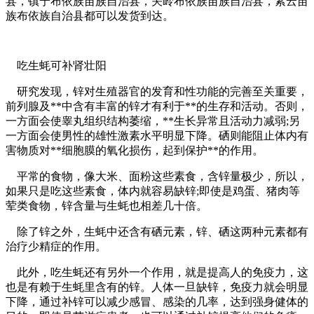
县，镇宁布依族苗族自治县，关岭布依族苗族自治县，紫云苗
族布依族自治县都可以发货到达。
吃生蚝可补肾壮阳
研究发现，锌对生殖器官的发育和性功能的完善至关重要，
前列腺及**中含有丰富的锌才有利于**的生存和活动。否则，
一方面会使睾丸组织结构萎缩，**生长异常且活动力减弱;另
一方面会使男性的雄性激素水平明显下降。硒则能阻止体内有
害物质对**细胞膜的氧化损伤，起到保护**的作用。
平常的食物，像大米、面粉这些素食，含锌量极少，所以，
如果只是吃这些素食，体内就容易缺锌;即使是鸡蛋、猪肉等
荤类食物，锌含量与生蚝也相差几十倍。
除了锌之外，生蚝中还含有硒元素，锌、硒这两种元素都有
治疗少精症的作用。
此外，吃生蚝还有另外一个作用，就是提高人的免疫力，这
也是有赖于生蚝里含有的锌。人体一旦缺锌，免疫力就会明显
下降，通过补锌可以减少感冒、感染的几率，达到强身健体的