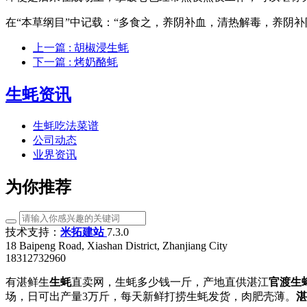
在“本草纲目”中记载：“多食之，养阴补血，清热解毒，养阴
上一篇
: 胡椒浸生蚝
下一篇
: 烤奶酪蚝
生蚝资讯
生蚝吃法菜谱
公司动态
业界资讯
为你推荐
技术支持：
米拓建站
7.3.0
18 Baipeng Road, Xiashan District, Zhanjiang City
18312732960
有湛鲜生
生蚝
直卖网，生蚝多少钱一斤，产地直供湛江
官渡生
场，日可出产量3万斤，每天新鲜打捞生蚝发货，肉肥壳薄。
湛