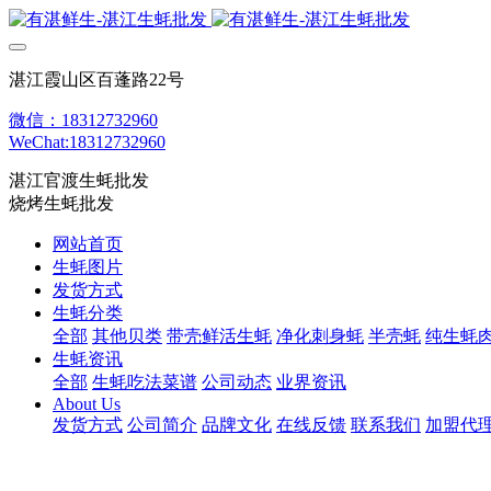
湛江霞山区百蓬路22号
微信：18312732960
WeChat:18312732960
湛江官渡生蚝批发
烧烤生蚝批发
网站首页
生蚝图片
发货方式
生蚝分类
全部
其他贝类
带壳鲜活生蚝
净化刺身蚝
半壳蚝
纯生蚝
生蚝资讯
全部
生蚝吃法菜谱
公司动态
业界资讯
About Us
发货方式
公司简介
品牌文化
在线反馈
联系我们
加盟代