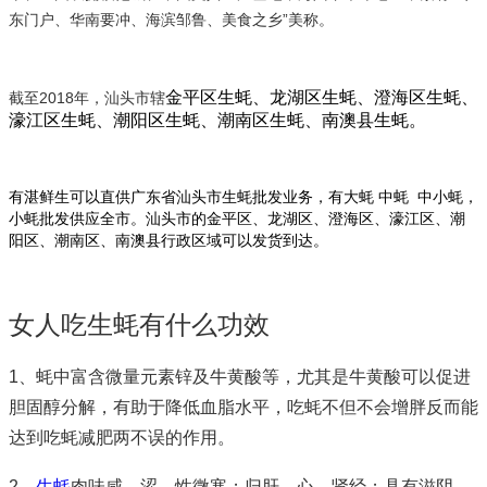
东门户、华南要冲、海滨邹鲁、美食之乡”美称。
金平区生蚝、龙湖区生蚝、澄海区生蚝、
截至2018年，汕头市辖
濠江区生蚝、潮阳区生蚝、潮南区生蚝、南澳县生蚝。
有湛鲜生可以直供
广东
省
市生蚝批发业务，有大蚝 中蚝 中小蚝，
汕头
小蚝批发供应全市。
市的
金平区、龙湖区、澄海区、濠江区、潮
汕头
阳区、潮南区、南澳县
行政区域可以发货到达。
女人吃生蚝有什么功效
1、蚝中富含微量元素锌及牛黄酸等，尤其是牛黄酸可以促进
胆固醇分解，有助于降低血脂水平，吃蚝不但不会增胖反而能
达到吃蚝减肥两不误的作用。
2、
生蚝
肉味咸、涩，性微寒；归肝、心、肾经；具有滋阴，