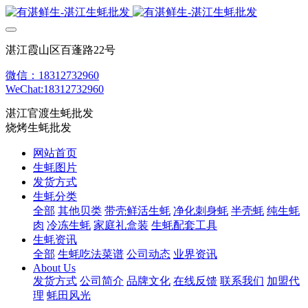
湛江霞山区百蓬路22号
微信：18312732960
WeChat:18312732960
湛江官渡生蚝批发
烧烤生蚝批发
网站首页
生蚝图片
发货方式
生蚝分类
全部
其他贝类
带壳鲜活生蚝
净化刺身蚝
半壳蚝
纯生蚝
肉
冷冻生蚝
家庭礼盒装
生蚝配套工具
生蚝资讯
全部
生蚝吃法菜谱
公司动态
业界资讯
About Us
发货方式
公司简介
品牌文化
在线反馈
联系我们
加盟代
理
蚝田风光