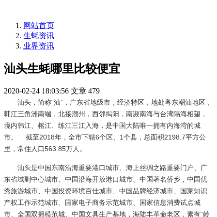
网站首页
生蚝资讯
业界资讯
汕头生蚝哪里比较便宜
2020-02-24 18:03:56
文章
479
汕头，简称“汕”，广东省地级市，经济特区，地处粤东潮汕地区，
韩江三角洲南端，北接潮州，西邻揭阳，南濒南海与台湾隔海相望，
境内韩江、榕江、练江三江入海，是中国大陆唯一拥有内海湾的城
市。
截至2018年，全市下辖6个区、1个县，总面积2198.7平方公
里，常住人口563.85万人。
汕头是中国东南沿海重要港口城市、海上丝绸之路重要门户、广
东省域副中心城市、中国沿海开放港口城市、中国著名侨乡，中国优
秀旅游城市、中国投资环境百佳城市、中国品牌经济城市、国家知识
产权工作示范城市、国家电子商务示范城市、国家信息消费试点城
市、全国双拥模范城、中国文具生产基地，海陆丰革命老区，素有“岭