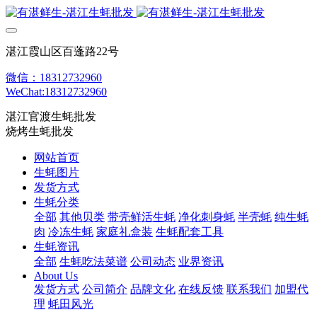
湛江霞山区百蓬路22号
微信：18312732960
WeChat:18312732960
湛江官渡生蚝批发
烧烤生蚝批发
网站首页
生蚝图片
发货方式
生蚝分类
全部
其他贝类
带壳鲜活生蚝
净化刺身蚝
半壳蚝
纯生蚝
肉
冷冻生蚝
家庭礼盒装
生蚝配套工具
生蚝资讯
全部
生蚝吃法菜谱
公司动态
业界资讯
About Us
发货方式
公司简介
品牌文化
在线反馈
联系我们
加盟代
理
蚝田风光