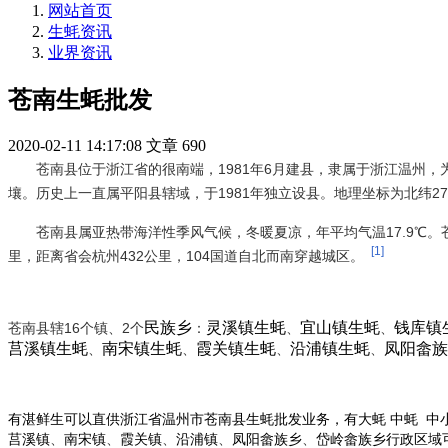
网站首页
生蚝资讯
业界资讯
苍南生蚝批发
2020-02-11 14:17:08
文章
690
苍南县位于浙江省的很南端，1981年6月建县，隶属于浙江温州
壤。历史上一直属平阳县辖域，于1981年独立设县。地理坐标为北纬27°30
苍南县属亚热带海洋性季风气候，冬暖夏凉，年平均气温17.9℃
[1]
里，距离省会杭州432公里，104国道自北而南穿越城区。
民族乡
灵溪镇生蚝
宜山镇生蚝
钱库镇
苍南县辖16个镇、2个
：
、
、
莒溪镇生蚝
南宋镇生蚝
霞关镇生蚝
沿浦镇生蚝
凤阳畲族
、
、
、
、
有湛鲜生可以直供浙江
省
市苍南县生蚝批发业务，有大蚝 中蚝 中
温州
、
、
、
、
、
莒溪镇
南宋镇
霞关镇
沿浦镇
凤阳畲族乡
岱岭畲族乡
行政区域