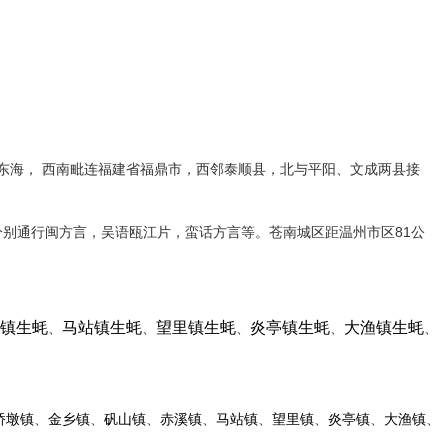
临东海， 西南毗连福建省福鼎市，西邻泰顺县，北与平阳、文成两县接
分别通行闽方言，吴语瓯江片，蛮话方言等。苍南城区距温州市区81公
镇生蚝
马站镇生蚝
望里镇生蚝
炎亭镇生蚝
大渔镇生蚝
、
、
、
、
、
、
、
、
、
、
、
、
、
桥墩镇
金乡镇
矾山镇
赤溪镇
马站镇
望里镇
炎亭镇
大渔镇