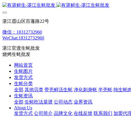
湛江霞山区百蓬路22号
微信：18312732960
WeChat:18312732960
湛江官渡生蚝批发
烧烤生蚝批发
网站首页
生蚝图片
发货方式
生蚝分类
全部
其他贝类
带壳鲜活生蚝
净化刺身蚝
半壳蚝
纯生蚝
生蚝资讯
全部
生蚝吃法菜谱
公司动态
业界资讯
About Us
发货方式
公司简介
品牌文化
在线反馈
联系我们
加盟代