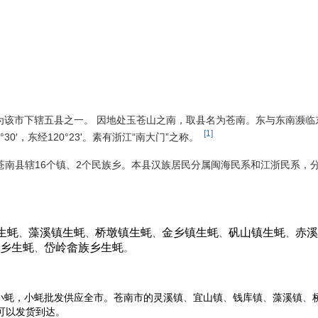
，为该市下辖五县之一。 因地处玉苍山之南，取县名为苍南。东与东南濒
[1]
′，东经120°23'。素有浙江“南大门”之称。
。苍南县辖16个镇、2个民族乡。本县汉族居民分属闽海民系和江浙民系，
生蚝
藻溪镇生蚝
桥墩镇生蚝
金乡镇生蚝
矾山镇生蚝
赤溪
、
、
、
、
、
乡生蚝
岱岭畲族乡生蚝
、
。
、
、
、
、
小蚝，小蚝批发供应全市。
市的
灵溪镇
宜山镇
钱库镇
藻溪镇
苍南
可以发货到达。