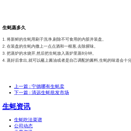
生蚝蒸多久
1.
将新鲜的生蚝用刷子洗净,剔除不可食用的内脏并装盘。
2.
在装盘的生蚝内撒上一点点酒和一根葱,去除腥味。
3.
把蒸炉的水烧开,然后把生蚝放入蒸炉里蒸8分钟。
4.
蒸好后拿出,就可以蘸上酱油或者是自己调配的酱料,生蚝的味道会十
上一篇
: 宁德哪有生蚝卖
下一篇
: 清远生蚝批发市场
生蚝资讯
生蚝吃法菜谱
公司动态