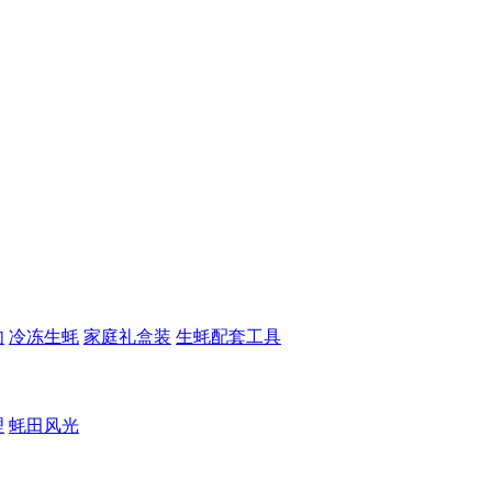
肉
冷冻生蚝
家庭礼盒装
生蚝配套工具
理
蚝田风光