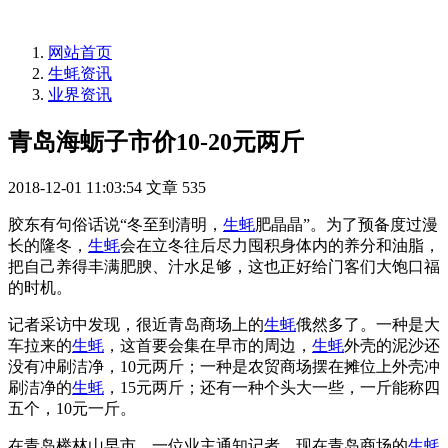
网站首页
生蚝资讯
业界资讯
青岛海蛎子市价10-20元两斤
2018-12-01 11:03:54
文章
535
胶东有句俗话说“冬至到清明，
生蚝
肥晶晶”。为了预备度过漫
长的隆冬，
生蚝
会在立冬往后尽力囤积身体内的养分和油脂，
把自己养得丰满肥腴、汁水足够，这也正好给门客们大饱口福
的时机。
记者采访中发现，很近青岛商场上的
生蚝
俄然多了。一种是大
车拉来的
生蚝
，这首要会集在早市的周边，
生蚝
外壳的泥沙还
没有冲刷洁净，10元两斤；一种是农贸商场摆在摊位上外壳冲
刷洁净的
生蚝
，15元两斤；还有一种个头大一些，一斤能称四
五个，10元一斤。
在青岛榉林山早市，一位业主通知记者，现在青岛商场的
生蚝