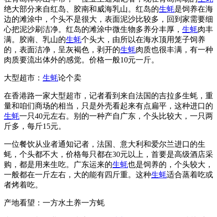
绝大部分来自红岛、胶南和威海乳山。红岛的
生蚝
是饲养在海
边的滩涂中，个头不是很大，表面泥沙比较多，回到家需要细
心把泥沙刷洁净。红岛的滩涂中微生物多养分丰厚，
生蚝
肉丰
满。胶南、乳山的
生蚝
个头大，由所以在海水顶用笼子饲养
的，表面洁净，呈灰褐色，剥开的
生蚝
肉质也很丰满，有一种
肉质要流出体外的感觉。价格一般10元一斤。
大型超市：
生蚝
论个卖
在香港路一家大型超市，记者看到来自法国的吉拉多生蚝，重
量和咱们商场的相当，只是外壳看起来有点扁平，这种进口的
生蚝
一只40元左右。别的一种产自广东，个头比较大，一只两
斤多，每斤15元。
一位餐饮从业者通知记者，法国、意大利和爱尔兰进口的生
蚝，个头都不大，价格每只都在30元以上，首要是高级酒店采
购，都是用来生吃。广东运来的
生蚝
也是饲养的，个头较大，
一般都在一斤左右，大的能有四斤重。这种
生蚝
适合蒸着吃或
者烤着吃。
产地看望：一方水土养一方蚝