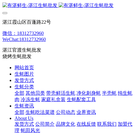
湛江霞山区百蓬路22号
微信：18312732960
WeChat:18312732960
湛江官渡生蚝批发
烧烤生蚝批发
网站首页
生蚝图片
发货方式
生蚝分类
全部
其他贝类
带壳鲜活生蚝
净化刺身蚝
半壳蚝
纯生蚝
肉
冷冻生蚝
家庭礼盒装
生蚝配套工具
生蚝资讯
全部
生蚝吃法菜谱
公司动态
业界资讯
About Us
发货方式
公司简介
品牌文化
在线反馈
联系我们
加盟代
理
蚝田风光