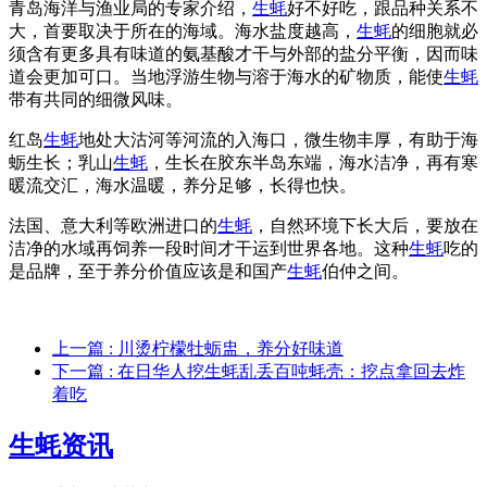
青岛海洋与渔业局的专家介绍，
生蚝
好不好吃，跟品种关系不
大，首要取决于所在的海域。海水盐度越高，
生蚝
的细胞就必
须含有更多具有味道的氨基酸才干与外部的盐分平衡，因而味
道会更加可口。当地浮游生物与溶于海水的矿物质，能使
生蚝
带有共同的细微风味。
红岛
生蚝
地处大沽河等河流的入海口，微生物丰厚，有助于海
蛎生长；乳山
生蚝
，生长在胶东半岛东端，海水洁净，再有寒
暖流交汇，海水温暖，养分足够，长得也快。
法国、意大利等欧洲进口的
生蚝
，自然环境下长大后，要放在
洁净的水域再饲养一段时间才干运到世界各地。这种
生蚝
吃的
是品牌，至于养分价值应该是和国产
生蚝
伯仲之间。
上一篇
: 川烫柠檬牡蛎盅，养分好味道
下一篇
: 在日华人挖生蚝乱丢百吨蚝壳：挖点拿回去炸
着吃
生蚝资讯