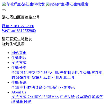
湛江霞山区百蓬路22号
微信：18312732960
WeChat:18312732960
湛江官渡生蚝批发
烧烤生蚝批发
网站首页
生蚝图片
发货方式
生蚝分类
全部
其他贝类
带壳鲜活生蚝
净化刺身蚝
半壳蚝
纯生蚝
肉
冷冻生蚝
家庭礼盒装
生蚝配套工具
生蚝资讯
全部
生蚝吃法菜谱
公司动态
业界资讯
About Us
发货方式
公司简介
品牌文化
在线反馈
联系我们
加盟代
理
蚝田风光