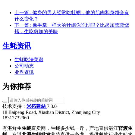
上一篇
: 健身的男人经常吃牡蛎，他的肌肉和身领会有
什么变化？
下一篇
: 像手掌一样大的牡蛎你吃过吗？比起加蒜蓉烧
烤，生吃愈加的美味
生蚝资讯
生蚝吃法菜谱
公司动态
业界资讯
为你推荐
技术支持：
米拓建站
7.3.0
18 Baipeng Road, Xiashan District, Zhanjiang City
18312732960
有湛鲜生
生蚝
直卖网，生蚝多少钱一斤，产地直供湛江
官渡生
蚝
，有湛
北潭生蚝批发
养殖直供一条龙，提供餐饮行业生蚝水