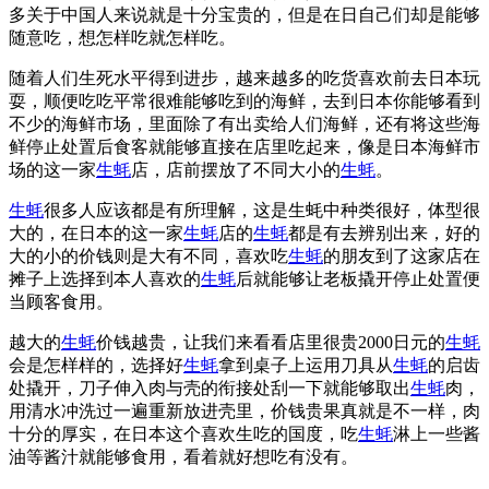
多关于中国人来说就是十分宝贵的，但是在日自己们却是能够
随意吃，想怎样吃就怎样吃。
随着人们生死水平得到进步，越来越多的吃货喜欢前去日本玩
耍，顺便吃吃平常很难能够吃到的海鲜，去到日本你能够看到
不少的海鲜市场，里面除了有出卖给人们海鲜，还有将这些海
鲜停止处置后食客就能够直接在店里吃起来，像是日本海鲜市
场的这一家
生蚝
店，店前摆放了不同大小的
生蚝
。
生蚝
很多人应该都是有所理解，这是生蚝中种类很好，体型很
大的，在日本的这一家
生蚝
店的
生蚝
都是有去辨别出来，好的
大的小的价钱则是大有不同，喜欢吃
生蚝
的朋友到了这家店在
摊子上选择到本人喜欢的
生蚝
后就能够让老板撬开停止处置便
当顾客食用。
越大的
生蚝
价钱越贵，让我们来看看店里很贵2000日元的
生蚝
会是怎样样的，选择好
生蚝
拿到桌子上运用刀具从
生蚝
的启齿
处撬开，刀子伸入肉与壳的衔接处刮一下就能够取出
生蚝
肉，
用清水冲洗过一遍重新放进壳里，价钱贵果真就是不一样，肉
十分的厚实，在日本这个喜欢生吃的国度，吃
生蚝
淋上一些酱
油等酱汁就能够食用，看着就好想吃有没有。