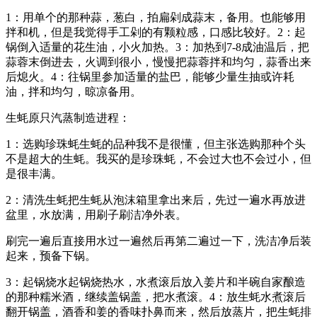
1：用单个的那种蒜，葱白，拍扁剁成蒜末，备用。也能够用
拌和机，但是我觉得手工剁的有颗粒感，口感比较好。2：起
锅倒入适量的花生油，小火加热。3：加热到7-8成油温后，把
蒜蓉末倒进去，火调到很小，慢慢把蒜蓉拌和均匀，蒜香出来
后熄火。4：往锅里参加适量的盐巴，能够少量生抽或许耗
油，拌和均匀，晾凉备用。
生蚝原只汽蒸制造进程：
1：选购珍珠蚝生蚝的品种我不是很懂，但主张选购那种个头
不是超大的生蚝。我买的是珍珠蚝，不会过大也不会过小，但
是很丰满。
2：清洗生蚝把生蚝从泡沫箱里拿出来后，先过一遍水再放进
盆里，水放满，用刷子刷洁净外表。
刷完一遍后直接用水过一遍然后再第二遍过一下，洗洁净后装
起来，预备下锅。
3：起锅烧水起锅烧热水，水煮滚后放入姜片和半碗自家酿造
的那种糯米酒，继续盖锅盖，把水煮滚。4：放生蚝水煮滚后
翻开锅盖，酒香和姜的香味扑鼻而来，然后放蒸片，把生蚝排