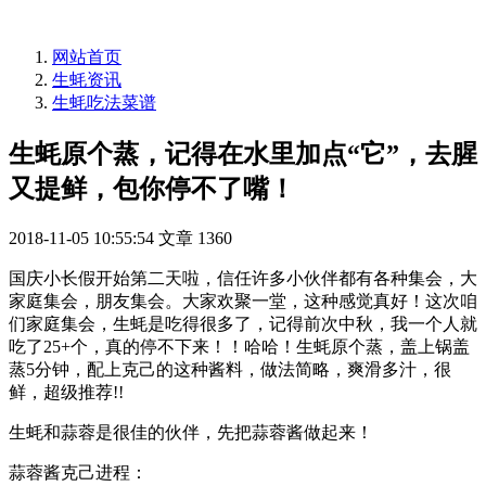
网站首页
生蚝资讯
生蚝吃法菜谱
生蚝原个蒸，记得在水里加点“它”，去腥
又提鲜，包你停不了嘴！
2018-11-05 10:55:54
文章
1360
国庆小长假开始第二天啦，信任许多小伙伴都有各种集会，大
家庭集会，朋友集会。大家欢聚一堂，这种感觉真好！这次咱
们家庭集会，生蚝是吃得很多了，记得前次中秋，我一个人就
吃了25+个，真的停不下来！！哈哈！生蚝原个蒸，盖上锅盖
蒸5分钟，配上克己的这种酱料，做法简略，爽滑多汁，很
鲜，超级推荐!!
生蚝和蒜蓉是很佳的伙伴，先把蒜蓉酱做起来！
蒜蓉酱克己进程：