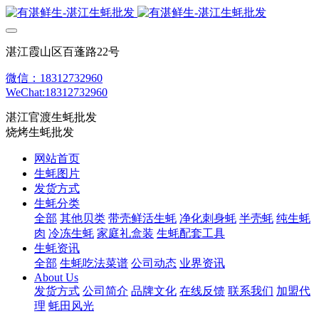
湛江霞山区百蓬路22号
微信：18312732960
WeChat:18312732960
湛江官渡生蚝批发
烧烤生蚝批发
网站首页
生蚝图片
发货方式
生蚝分类
全部
其他贝类
带壳鲜活生蚝
净化刺身蚝
半壳蚝
纯生蚝
肉
冷冻生蚝
家庭礼盒装
生蚝配套工具
生蚝资讯
全部
生蚝吃法菜谱
公司动态
业界资讯
About Us
发货方式
公司简介
品牌文化
在线反馈
联系我们
加盟代
理
蚝田风光