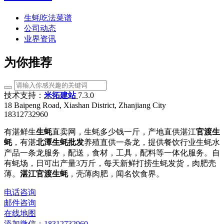
生蚝吃法菜谱
公司动态
业界资讯
为你推荐
技术支持：
米拓建站
7.3.0
18 Baipeng Road, Xiashan District, Zhanjiang City
18312732960
有湛鲜生
生蚝
直卖网，生蚝多少钱一斤，产地直供湛江
官渡生
蚝
，有湛
北潭生蚝批发
养殖直供一条龙，提供餐饮行业生蚝水
产品一条龙服务，配送，食材，工具，配料等一体化服务。自
有蚝场，日可出产量3万斤，每天新鲜打捞生蚝发货，肉肥壳
薄。
湛江官渡生蚝
，壳薄肉肥，闻名饮食界。
电话咨询
邮件咨询
在线地图
添加微信：18312732960