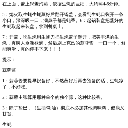
在上面，盖上锅盖汽蒸，依据生蚝的巨细，大约蒸4-6分钟。
5：熄火取生蚝生蚝蒸好后翻开锅盖，会看到生蚝口裂开一条
小口，深深吸一口，满鼻子都是蚝香。6：起锅装盘把蒸好的
生蚝取起来装盘，拿到餐桌上。
7：开盖，吃生蚝用生蚝刀把生蚝盖子翻开，肥美丰满的生
蚝，真叫人垂涎欲滴，然后刷上克己的蒜蓉酱，一口一个，鲜
能爽滑，真的停不下来！！！
提示：
蒜蓉酱
1：蒜蓉酱要提早祝备好，不然蒸好后再去预备的话，生蚝凉
了，不好吃。
2：蒜蓉主张算用那种单个的独个蒜，这种比较香。
3：除了盐巴，（生抽/耗油）彻底不必加其他调味料，健康又
甘旨。
生蚝