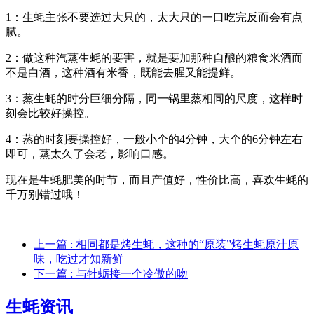
1：生蚝主张不要选过大只的，太大只的一口吃完反而会有点
腻。
2：做这种汽蒸生蚝的要害，就是要加那种自酿的粮食米酒而
不是白酒，这种酒有米香，既能去腥又能提鲜。
3：蒸生蚝的时分巨细分隔，同一锅里蒸相同的尺度，这样时
刻会比较好操控。
4：蒸的时刻要操控好，一般小个的4分钟，大个的6分钟左右
即可，蒸太久了会老，影响口感。
现在是生蚝肥美的时节，而且产值好，性价比高，喜欢生蚝的
千万别错过哦！
上一篇
: 相同都是烤生蚝，这种的“原装”烤生蚝原汁原
味，吃过才知新鲜
下一篇
: 与牡蛎接一个冷傲的吻
生蚝资讯