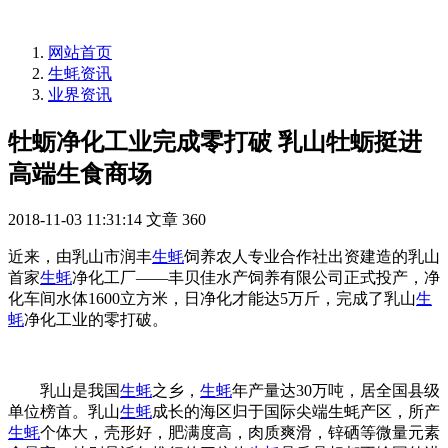
网站首页
生蚝资讯
业界资讯
牡蛎净化工业完成零打破 乳山牡蛎挺进
高端生食商场
2018-11-03 11:31:14
文章
360
近来，由乳山市润丰
生蚝
饲养农人专业合作社出资建造的乳山
首家
生蚝
净化工厂——丰贝佳水产饲养有限公司正式投产，净
化车间水体1600立方米，日净化才能达5万斤，完成了乳山
生
蚝
净化工业的零打破。
乳山是我国
生蚝
之乡，
生蚝
年产量达30万吨，居全国县级
单位榜首。乳山
生蚝
成长的海区归于国际尖端生蚝产区，所产
生蚝
个体大，壳形好，肥满度高，肉质爽滑，锌硒等微量元素