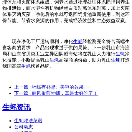
理体系和灭菌体系组成，饲养水通过物理处理体系除掉饲养生
物排泄物，而水溶性有机物经蛋白质别离体系别离，加上灭菌
体系灭菌灭藻，净化后的水就可返回饲养池重新使用，到达环
保节能、节省水资源的作用，完成经济效益和生态效益双赢。
现在净化工厂运转顺利，净化
生蚝
经检测完全符合高端生
食客商的要求，产品出现求过于供的局势。下一步乳山市海渔
局和山东省贝类工业立异团队威海站将在乳山大力推行
生蚝
净
化技能，不断提高乳山
生蚝
高端商场份额，助力乳山
生蚝
打造
我国高端
生蚝
榜首品牌。
上一篇
: 牡蛎有补肾、美容的效果！
下一篇
: 韩风蛋煎牡蛎，真是太好吃了！
生蚝资讯
生蚝吃法菜谱
公司动态