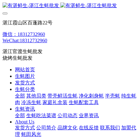
湛江霞山区百蓬路22号
微信：18312732960
WeChat:18312732960
湛江官渡生蚝批发
烧烤生蚝批发
网站首页
生蚝图片
发货方式
生蚝分类
全部
其他贝类
带壳鲜活生蚝
净化刺身蚝
半壳蚝
纯生蚝
肉
冷冻生蚝
家庭礼盒装
生蚝配套工具
生蚝资讯
全部
生蚝吃法菜谱
公司动态
业界资讯
About Us
发货方式
公司简介
品牌文化
在线反馈
联系我们
加盟代
理
蚝田风光