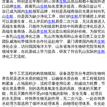
含量高，特别是近年推行的三倍体
生蚝
品质品相都不输国外进
口品牌
生蚝
。跟着乳山
生蚝
知名度逐步提高，商场日益认可，
业已成为国内
生蚝
领军品牌，特别是高端商场目光逐步转向乳
山
生蚝
，但是因为缺少净化工序，咱们的
生蚝
尽管捕捞上岸就
可以直接生食，但上岸后的
生蚝
易受二次污染，无法直接进入
高端生食商场，只能作为初级原料卖给中间商通过净化后进入
高端生食商场，高品质
生蚝
无法卖出相应的好价格。为探究出
一条乳山
生蚝
净化之路，乳山市海渔局和山东省贝类工业立异
团队威海站带领润丰合作社远赴南宁、厦门调查国内相关
生蚝
净化企业，访问我国海洋大学、山东省海洋生物研究院等相关
领域专家，在此基础上学习提高，研发了符合乳山实际的
生蚝
净化工艺流程。
整个工艺流程的构筑物规划、设备选型充分考虑到生物饲
养负荷及进水水质的稳定性，以确保水质合格，本工程规划结
构紧凑，占地面积少，流程尽量使用位差，削减动力耗费，节
省出资及费用，别的选用臭氧发生器的高效、快速的灭菌才
能，而且灭菌作用不受pH值与氨的影响，安全无毒，处理后
的水无异味，对饲养生物无副作用，无二次污染。一起在饲养
水处理方面选用了循环水处理体系，由物理处理体系、生化处