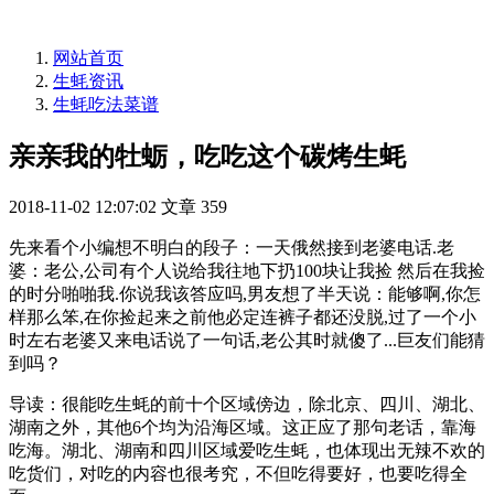
网站首页
生蚝资讯
生蚝吃法菜谱
亲亲我的牡蛎，吃吃这个碳烤生蚝
2018-11-02 12:07:02
文章
359
先来看个小编想不明白的段子：一天俄然接到老婆电话.老
婆：老公,公司有个人说给我往地下扔100块让我捡 然后在我捡
的时分啪啪我.你说我该答应吗,男友想了半天说：能够啊,你怎
样那么笨,在你捡起来之前他必定连裤子都还没脱,过了一个小
时左右老婆又来电话说了一句话,老公其时就傻了...巨友们能猜
到吗？
导读：很能吃生蚝的前十个区域傍边，除北京、四川、湖北、
湖南之外，其他6个均为沿海区域。这正应了那句老话，靠海
吃海。湖北、湖南和四川区域爱吃生蚝，也体现出无辣不欢的
吃货们，对吃的内容也很考究，不但吃得要好，也要吃得全