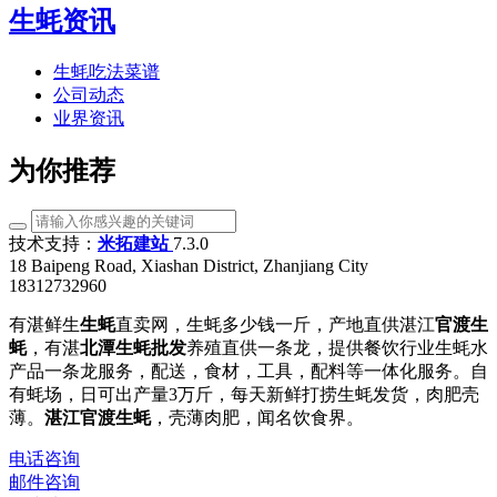
生蚝资讯
生蚝吃法菜谱
公司动态
业界资讯
为你推荐
技术支持：
米拓建站
7.3.0
18 Baipeng Road, Xiashan District, Zhanjiang City
18312732960
有湛鲜生
生蚝
直卖网，生蚝多少钱一斤，产地直供湛江
官渡生
蚝
，有湛
北潭生蚝批发
养殖直供一条龙，提供餐饮行业生蚝水
产品一条龙服务，配送，食材，工具，配料等一体化服务。自
有蚝场，日可出产量3万斤，每天新鲜打捞生蚝发货，肉肥壳
薄。
湛江官渡生蚝
，壳薄肉肥，闻名饮食界。
电话咨询
邮件咨询