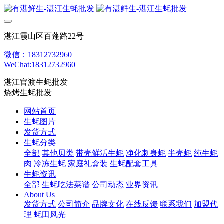
湛江霞山区百蓬路22号
微信：18312732960
WeChat:18312732960
湛江官渡生蚝批发
烧烤生蚝批发
网站首页
生蚝图片
发货方式
生蚝分类
全部
其他贝类
带壳鲜活生蚝
净化刺身蚝
半壳蚝
纯生蚝
肉
冷冻生蚝
家庭礼盒装
生蚝配套工具
生蚝资讯
全部
生蚝吃法菜谱
公司动态
业界资讯
About Us
发货方式
公司简介
品牌文化
在线反馈
联系我们
加盟代
理
蚝田风光