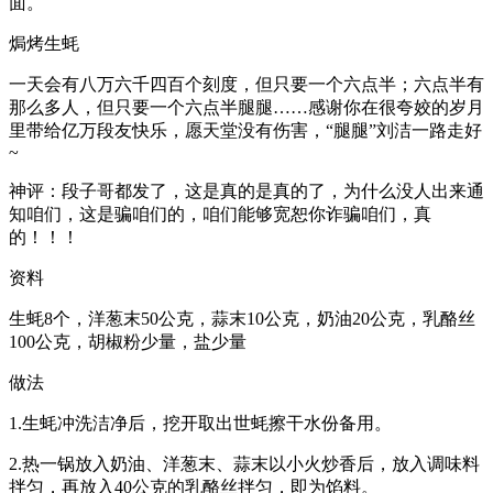
面。
焗烤生蚝
一天会有八万六千四百个刻度，但只要一个六点半；六点半有
那么多人，但只要一个六点半腿腿……感谢你在很夸姣的岁月
里带给亿万段友快乐，愿天堂没有伤害，“腿腿”刘洁一路走好
~
神评：段子哥都发了，这是真的是真的了，为什么没人出来通
知咱们，这是骗咱们的，咱们能够宽恕你诈骗咱们，真
的！！！
资料
生蚝8个，洋葱末50公克，蒜末10公克，奶油20公克，乳酪丝
100公克，胡椒粉少量，盐少量
做法
1.生蚝冲洗洁净后，挖开取出世蚝擦干水份备用。
2.热一锅放入奶油、洋葱末、蒜末以小火炒香后，放入调味料
拌匀，再放入40公克的乳酪丝拌匀，即为馅料。