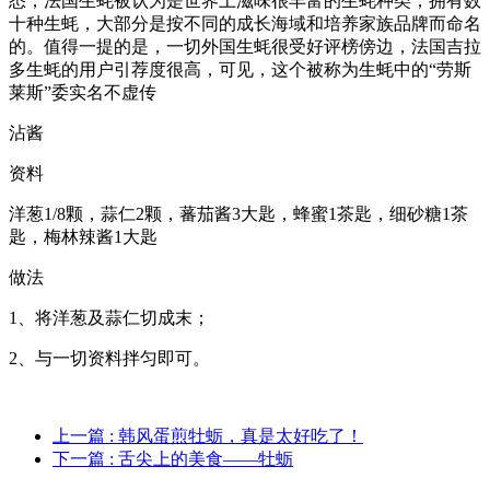
悉，法国生蚝被认为是世界上滋味很丰富的生蚝种类，拥有数
十种生蚝，大部分是按不同的成长海域和培养家族品牌而命名
的。值得一提的是，一切外国生蚝很受好评榜傍边，法国吉拉
多生蚝的用户引荐度很高，可见，这个被称为生蚝中的“劳斯
莱斯”委实名不虚传
沾酱
资料
洋葱1/8颗，蒜仁2颗，蕃茄酱3大匙，蜂蜜1茶匙，细砂糖1茶
匙，梅林辣酱1大匙
做法
1、将洋葱及蒜仁切成末；
2、与一切资料拌匀即可。
上一篇
: 韩风蛋煎牡蛎，真是太好吃了！
下一篇
: 舌尖上的美食——牡蛎