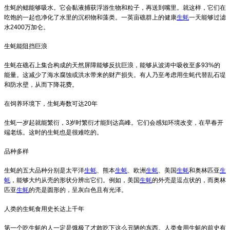
生蚝的鳃能够吸水。它会黏液捕获浮游生物和粒子，再送到嘴里。就这样，它们在
吃饱的一起也净化了水里的沉积物和藻类。一英亩礁群上的健康
生蚝
一天能够过滤
水2400万加仑。
生蚝能阻挡巨浪
生蚝在礁石上集合构成的天然屏障能够反抗巨浪，能够从波涛中吸收至多93%的
能量。这减少了海水腐蚀或洪水带来的财产损失。有人乃至考虑用生蚝代替乱石堤
和防水壁，从而下降花费。
在饲养环境下，生蚝寿数可达20年
生蚝一岁起就能繁衍，3岁时繁衍才能到达高峰。它们会感知环境改变，在早春开
端老练。这时的生蚝也是很难吃的。
品种多样
生蚝的五大品种分别是太平洋
生蚝
、熊本
生蚝
、欧洲
生蚝
、美国
生蚝
和奥林匹亚
生
蚝
，能够大约从壳的形状分辨出它们。例如，美国
生蚝
的外壳是逗点状的，而奥林
匹亚
生蚝
的壳是圆形的，呈灰白色且有光泽。
人类的生蚝食用史长达上千年
第一个吃生蚝的人一定是饿极了才敢吃下这么丑陋的东西。人类食用生蚝的前史有