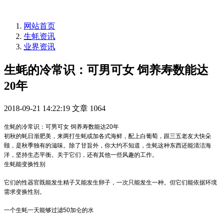
网站首页
生蚝资讯
业界资讯
生蚝的冷常识：可男可女 饲养寿数能达
20年
2018-09-21 14:22:19
文章
1064
生蚝的冷常识：可男可女 饲养寿数能达20年
初秋的蚝日渐肥美，来两打生蚝或加各式海鲜，配上白葡萄，跟三五老友大快朵
颐，是秋季独有的滋味。除了甘旨外，你大约不知道，生蚝这种东西还能清洁海
洋，坚持生态平衡。关于它们，还有其他一些风趣的工作。
生蚝能变换性别
它们的性器官既能发生精子又能发生卵子，一次只能发生一种。但它们能依据环境
需求变换性别。
一个生蚝一天能够过滤50加仑的水