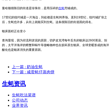
曼哈顿很陈旧的街道是珍珠街，是用压碎的
生蚝
壳铺成的。
17世纪的纽约城是一片海边，到处都是生蚝饲养场。直到19世纪，纽约城扩张之
后，生蚝也许多，从街上就能买到生蚝。这条很陈旧的街道因此得名。
蛎床面积正在变小
查询显现，因为径流和淤泥的原因，切萨皮克湾每年丢失的蛎床达2600英亩。别
的，太平洋海岸的螃蟹和蜗牛等侵略物种也在损坏原生蛎床。全球变暖形成的海洋
酸化也是蛎床消失的重要原因。
上一篇
: 奶油生蚝
下一篇
: 咸蛋蚝仔蒸肉饼
生蚝资讯
生蚝吃法菜谱
公司动态
业界资讯