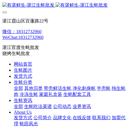
湛江霞山区百蓬路22号
微信：18312732960
WeChat:18312732960
湛江官渡生蚝批发
烧烤生蚝批发
网站首页
生蚝图片
发货方式
生蚝分类
全部
其他贝类
带壳鲜活生蚝
净化刺身蚝
半壳蚝
纯生蚝
肉
冷冻生蚝
家庭礼盒装
生蚝配套工具
生蚝资讯
全部
生蚝吃法菜谱
公司动态
业界资讯
About Us
发货方式
公司简介
品牌文化
在线反馈
联系我们
加盟代
理
蚝田风光