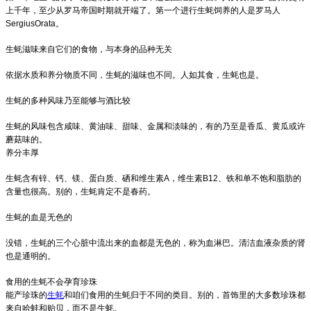
上千年，至少从罗马帝国时期就开端了。第一个进行生蚝饲养的人是罗马人
SergiusOrata。
生蚝滋味来自它们的食物，与本身的品种无关
依据水质和养分物质不同，生蚝的滋味也不同。人如其食，生蚝也是。
生蚝的多种风味乃至能够与酒比较
生蚝的风味包含咸味、黄油味、甜味、金属和淡味的，有的乃至是香瓜、黄瓜或许
蘑菇味的。
养分丰厚
生蚝含有锌、钙、镁、蛋白质、硒和维生素A，维生素B12、铁和单不饱和脂肪的
含量也很高。别的，生蚝肯定不是春药。
生蚝的血是无色的
没错，生蚝的三个心脏中流出来的血都是无色的，称为血淋巴。清洁血液杂质的肾
也是通明的。
食用的生蚝不会孕育珍珠
能产珍珠的
生蚝
和咱们食用的生蚝归于不同的类目。别的，首饰里的大多数珍珠都
来自哈蚌和贻贝，而不是生蚝。