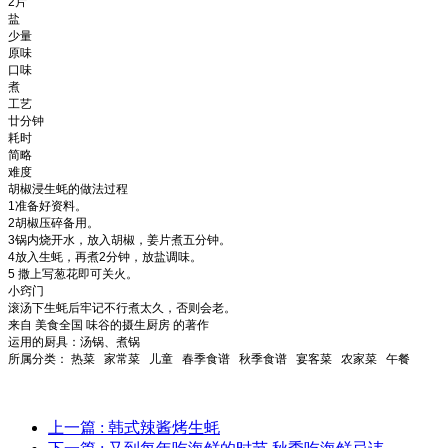
2片
盐
少量
原味
口味
煮
工艺
廿分钟
耗时
简略
难度
胡椒浸生蚝的做法过程
1准备好资料。
2胡椒压碎备用。
3锅内烧开水，放入胡椒，姜片煮五分钟。
4放入生蚝，再煮2分钟，放盐调味。
5 撒上写葱花即可关火。
小窍门
滚汤下生蚝后牢记不行煮太久，否则会老。
来自 美食全国 味谷的摄生厨房 的著作
运用的厨具：汤锅、煮锅
所属分类： 热菜 家常菜 儿童 春季食谱 秋季食谱 宴客菜 农家菜 午餐
上一篇
: 韩式辣酱烤生蚝