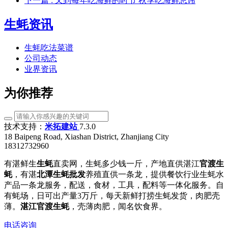
下一篇
: 又到每年吃海鲜的时节 秋季吃海鲜忌讳
生蚝资讯
生蚝吃法菜谱
公司动态
业界资讯
为你推荐
技术支持：
米拓建站
7.3.0
18 Baipeng Road, Xiashan District, Zhanjiang City
18312732960
有湛鲜生
生蚝
直卖网，生蚝多少钱一斤，产地直供湛江
官渡生
蚝
，有湛
北潭生蚝批发
养殖直供一条龙，提供餐饮行业生蚝水
产品一条龙服务，配送，食材，工具，配料等一体化服务。自
有蚝场，日可出产量3万斤，每天新鲜打捞生蚝发货，肉肥壳
薄。
湛江官渡生蚝
，壳薄肉肥，闻名饮食界。
电话咨询