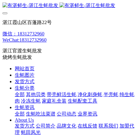
湛江霞山区百蓬路22号
微信：18312732960
WeChat:18312732960
湛江官渡生蚝批发
烧烤生蚝批发
网站首页
生蚝图片
发货方式
生蚝分类
全部
其他贝类
带壳鲜活生蚝
净化刺身蚝
半壳蚝
纯生蚝
肉
冷冻生蚝
家庭礼盒装
生蚝配套工具
生蚝资讯
全部
生蚝吃法菜谱
公司动态
业界资讯
About Us
发货方式
公司简介
品牌文化
在线反馈
联系我们
加盟代
理
蚝田风光