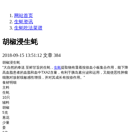
网站首页
生蚝资讯
生蚝吃法菜谱
胡椒浸生蚝
2018-09-15 13:51:12
文章
384
胡椒浸生蚝
“大自然的奉送 至鲜甘旨的生蚝，
生蚝
提取物有显着按捺血小板集合作用，能下降
高血脂患者的血脂和血中TXA2含量，有利于胰岛素分泌和运用，又能使恶性肿瘤
细胞对放射线敏感性增强，并对其成长有按捺作用。”
食材明细
主料
生蚝
10只
辅料
胡椒
5克
葱花
少量
姜