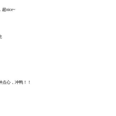
nice~
吃
种点心，冲鸭！！