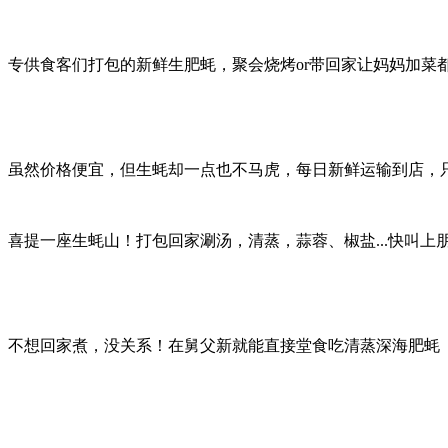
专供食客们打包的新鲜生肥蚝，聚会烧烤or带回家让妈妈加菜
虽然价格便宜，但生蚝却一点也不马虎，每日新鲜运输到店，
喜提一座生蚝山！打包回家涮汤，清蒸，蒜蓉、椒盐...快叫上朋
不想回家煮，没关系！在舅父新就能直接堂食吃清蒸深海肥蚝