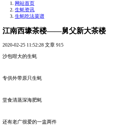
网站首页
生蚝资讯
生蚝吃法菜谱
江南西壕茶楼——舅父新大茶楼
2020-02-25 11:52:28
文章
915
沙包咁大的生蚝
专供外带原只生蚝
堂食清蒸深海肥蚝
还有老广很爱的一盅两件