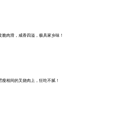
皮脆肉滑，咸香四溢，极具家乡味！
肥瘦相间的叉烧肉上，狂吃不腻！