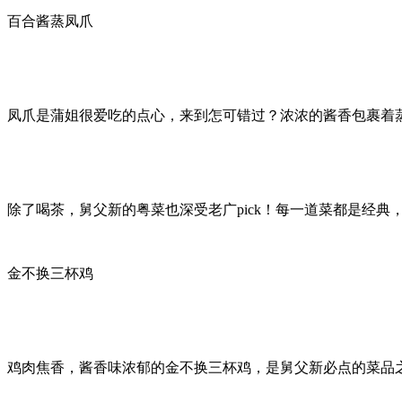
百合酱蒸凤爪
凤爪是蒲姐很爱吃的点心，来到怎可错过？浓浓的酱香包裹着
除了喝茶，舅父新的粤菜也深受老广pick！每一道菜都是经典
金不换三杯鸡
鸡肉焦香，酱香味浓郁的金不换三杯鸡，是舅父新必点的菜品