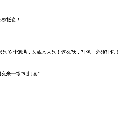
都超抵食！
只只多汁饱满，又靓又大只！这么抵，打包，必须打包！
友来一场“蚝门宴”