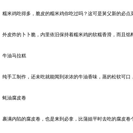
糯米鸡吃得多，脆皮的糯米鸡你吃过吗？这可是舅父新的必点
外皮炸的卜卜脆，内里依旧保持着糯米鸡的软糯香滑，而且馅
牛油马拉糕
纯手工制作，还未吃就能闻到浓浓的牛油香味，蒸的松软可口，入
蚝油腐皮卷
裹满内陷的腐皮卷，也是来到必拿，比蒲姐平时去吃的腐皮卷