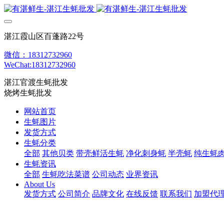
湛江霞山区百蓬路22号
微信：18312732960
WeChat:18312732960
湛江官渡生蚝批发
烧烤生蚝批发
网站首页
生蚝图片
发货方式
生蚝分类
全部
其他贝类
带壳鲜活生蚝
净化刺身蚝
半壳蚝
纯生蚝
生蚝资讯
全部
生蚝吃法菜谱
公司动态
业界资讯
About Us
发货方式
公司简介
品牌文化
在线反馈
联系我们
加盟代