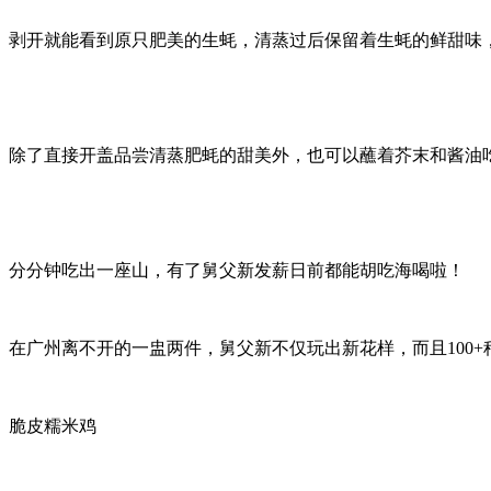
剥开就能看到原只肥美的生蚝，清蒸过后保留着生蚝的鲜甜味，超
除了直接开盖品尝清蒸肥蚝的甜美外，也可以蘸着芥末和酱油
分分钟吃出一座山，有了舅父新发薪日前都能胡吃海喝啦！
在广州离不开的一盅两件，舅父新不仅玩出新花样，而且100+
脆皮糯米鸡