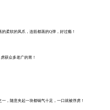
蒸的柔软的凤爪，连筋都蒸的Q弹，好过瘾！
，虏获众多老广的胃！
之一，随意夹起一块都锅气十足，一口就被俘虏！