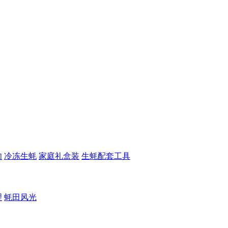
肉
冷冻生蚝
家庭礼盒装
生蚝配套工具
理
蚝田风光