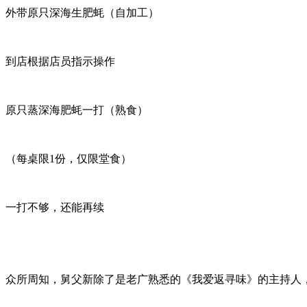
外带原只深海生肥蚝（自加工）
到店根据店员指示操作
原只蒸深海肥蚝一打（熟食）
（每桌限1份，仅限堂食）
一打不够，还能再续
众所周知，舅父新除了是老广熟悉的《我爱返寻味》的主持人