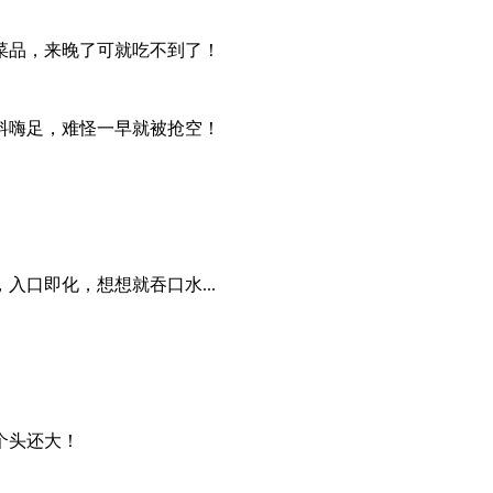
菜品，来晚了可就吃不到了！
料嗨足，难怪一早就被抢空！
口即化，想想就吞口水...
个头还大！