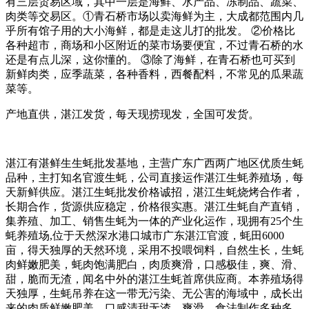
有三层贸易区域，其中一层是海鲜、水产品、冻制品、蔬菜、
肉类等交易区。①青石桥市场以卖海鲜为主，大成都范围内几
乎所有馆子用的大小海鲜，都是走这儿打的批发。 ②价格比
各种超市，商场和小区附近的菜市场要便宜，不过青石桥的水
还是有点儿深，这你懂的。 ③除了海鲜，在青石桥也可买到
新鲜肉类，应季蔬菜，各种香料，西餐配料，不常见的瓜果蔬
菜等。
产地直供，湛江发货，每天现捞现发，全国可发货。
湛江有湛鲜生生蚝批发基地，主营广东广西两广地区优质生蚝
品种，主打知名官渡生蚝，公司直接运作湛江生蚝养殖场，每
天新鲜供应。湛江生蚝批发价格诚招，湛江生蚝烧烤合作者，
长期合作，货源供应稳定，价格很实惠。湛江生蚝自产直销，
集养殖、加工、销售生蚝为一体的产业化运作，现拥有25个生
蚝养殖场,位于天然深水港口城市广东湛江官渡，蚝田6000
亩，得天独厚的天然环境，采用不投喂饲料，自然生长，生蚝
肉鲜嫩肥美，蚝肉饱满肥白，肉质爽滑，口感极佳，爽、滑、
甜，脆而无渣，闻名中外的湛江生蚝首席供应商。本养殖场得
天独厚，生蚝吊养在这一带无污染、无公害的海域中，成长出
来的肉质鲜嫩肥美，口感清甜无渣、爽滑，食法制作多种多