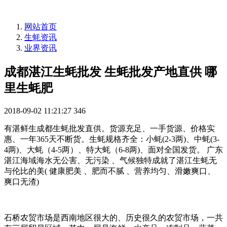
网站首页
生蚝资讯
业界资讯
成都湛江生蚝批发 生蚝批发产地直供 哪
里生蚝肥
2018-09-02 11:21:27
346
有湛鲜生成都生蚝批发直供。货源充足、一手货源、价格实
惠、一年365天不断货。生蚝规格齐全：小蚝(2-3两)、中蚝(3-
4两)、大蚝（4-5两）、特大蚝（6-8两)、面对全国发货。 广东
湛江海域海水无公害、无污染 、气候独特成就了湛江生蚝无
与伦比的美( 健康肥美 、肥而不腻 、营养均匀、滑嫩爽口、
爽口无渣)
石桥农贸市场是西南地区很大的、历史很久的农贸市场，一共