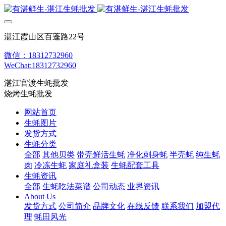
湛江霞山区百蓬路22号
微信：18312732960
WeChat:18312732960
湛江官渡生蚝批发
烧烤生蚝批发
网站首页
生蚝图片
发货方式
生蚝分类
全部
其他贝类
带壳鲜活生蚝
净化刺身蚝
半壳蚝
纯生蚝
肉
冷冻生蚝
家庭礼盒装
生蚝配套工具
生蚝资讯
全部
生蚝吃法菜谱
公司动态
业界资讯
About Us
发货方式
公司简介
品牌文化
在线反馈
联系我们
加盟代
理
蚝田风光