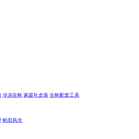
肉
冷冻生蚝
家庭礼盒装
生蚝配套工具
理
蚝田风光