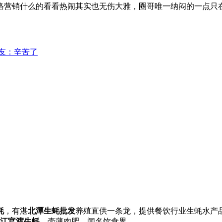
络营销什么的看看热闹其实也无伤大雅，圈哥唯一纳闷的一点只
网友：辛苦了
蚝
，有湛
北潭生蚝批发
养殖直供一条龙，提供餐饮行业生蚝水产
江官渡生蚝
，壳薄肉肥，闻名饮食界。