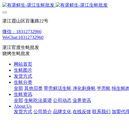
湛江霞山区百蓬路22号
微信：18312732960
WeChat:18312732960
湛江官渡生蚝批发
烧烤生蚝批发
网站首页
生蚝图片
发货方式
生蚝分类
全部
其他贝类
带壳鲜活生蚝
净化刺身蚝
半壳蚝
纯生蚝
生蚝资讯
全部
生蚝吃法菜谱
公司动态
业界资讯
About Us
发货方式
公司简介
品牌文化
在线反馈
联系我们
加盟代