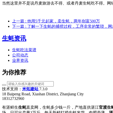
当然这里并不是说丹麦旅游去不得、或者丹麦生蚝吃不得。网
上一篇
: 他用5千元起家，卖生蚝，两年创富500万
下一篇
: 了解一下生蚝的捕捞过程，工序非常的繁琐，
生蚝资讯
生蚝吃法菜谱
公司动态
业界资讯
为你推荐
技术支持：
米拓建站
7.3.0
18 Baipeng Road, Xiashan District, Zhanjiang City
18312732960
有湛鲜生
生蚝
直卖网，生蚝多少钱一斤，产地直供湛江
官渡生
场，日可出产量3万斤，每天新鲜打捞生蚝发货，肉肥壳薄。
湛