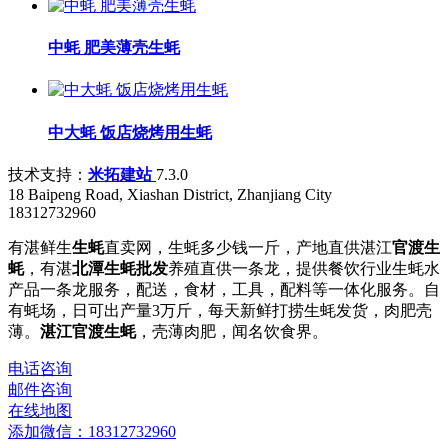
中蚝 肥美薄壳生蚝
中大蚝 饭店烧烤用生蚝
技术支持：
米拓建站
7.3.0
18 Baipeng Road, Xiashan District, Zhanjiang City
18312732960
有湛鲜生
生蚝
直卖网，生蚝多少钱一斤，产地直供湛江
官渡生
蚝
，有湛
北潭生蚝批发
养殖直供一条龙，提供餐饮行业生蚝水
产品一条龙服务，配送，食材，工具，配料等一体化服务。自
有蚝场，日可出产量3万斤，每天新鲜打捞生蚝发货，肉肥壳
薄。
湛江官渡生蚝
，壳薄肉肥，闻名饮食界。
电话咨询
邮件咨询
在线地图
添加微信：18312732960