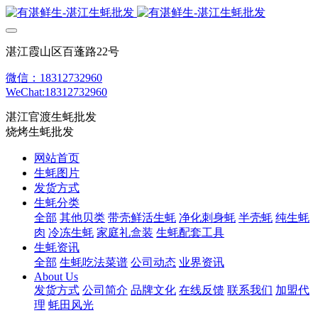
湛江霞山区百蓬路22号
微信：18312732960
WeChat:18312732960
湛江官渡生蚝批发
烧烤生蚝批发
网站首页
生蚝图片
发货方式
生蚝分类
全部
其他贝类
带壳鲜活生蚝
净化刺身蚝
半壳蚝
纯生蚝
肉
冷冻生蚝
家庭礼盒装
生蚝配套工具
生蚝资讯
全部
生蚝吃法菜谱
公司动态
业界资讯
About Us
发货方式
公司简介
品牌文化
在线反馈
联系我们
加盟代
理
蚝田风光