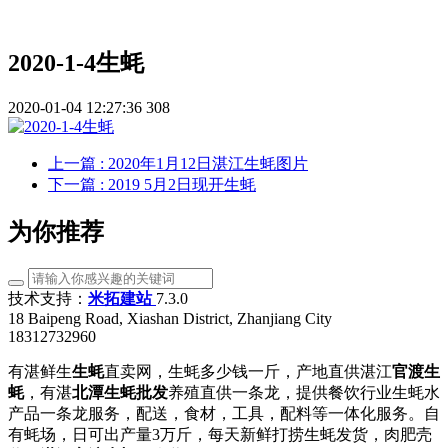
2020-1-4生蚝
2020-01-04 12:27:36
308
上一篇
: 2020年1月12日湛江生蚝图片
下一篇
: 2019 5月2日现开生蚝
为你推荐
技术支持：
米拓建站
7.3.0
18 Baipeng Road, Xiashan District, Zhanjiang City
18312732960
有湛鲜生
生蚝
直卖网，生蚝多少钱一斤，产地直供湛江
官渡生
蚝
，有湛
北潭生蚝批发
养殖直供一条龙，提供餐饮行业生蚝水
产品一条龙服务，配送，食材，工具，配料等一体化服务。自
有蚝场，日可出产量3万斤，每天新鲜打捞生蚝发货，肉肥壳