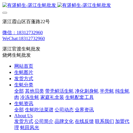
湛江霞山区百蓬路22号
微信：18312732960
WeChat:18312732960
湛江官渡生蚝批发
烧烤生蚝批发
网站首页
生蚝图片
发货方式
生蚝分类
全部
其他贝类
带壳鲜活生蚝
净化刺身蚝
半壳蚝
纯生蚝
肉
冷冻生蚝
家庭礼盒装
生蚝配套工具
生蚝资讯
全部
生蚝吃法菜谱
公司动态
业界资讯
About Us
发货方式
公司简介
品牌文化
在线反馈
联系我们
加盟代
理
蚝田风光