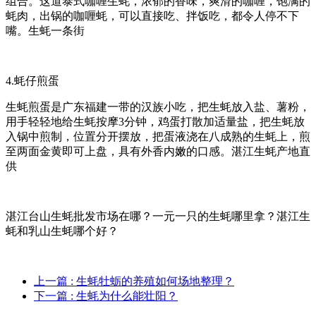
组合。这道泰式咖喱生蚝，浓郁的香味，爽滑的咖喱，饱满的
蚝肉，出锅的咖喱蚝，可以直接吃、拌饭吃，都令人停不下
嘴。生蚝一条街
4.蚝仔煎蛋
生蚝煎蛋是广东福建一带的汉族小吃，把生蚝放入盐、薯粉，
用手轻轻地给生蚝按摩3分钟，鸡蛋打散加适量盐，把生蚝放
入锅中煎制，位置分开摆放，把蛋液浇在八成熟的生蚝上，煎
至两面金黄即可上盘，具有外香内嫩的口感。湛江生蚝产地直
供
湛江台山生蚝批发市场在哪？一元一只的生蚝哪里拿？湛江生
蚝和乳山生蚝哪个好？
上一篇
: 生蚝牡蛎的养殖如何场地整理？
下一篇
: 生蚝为什么能壮阳？