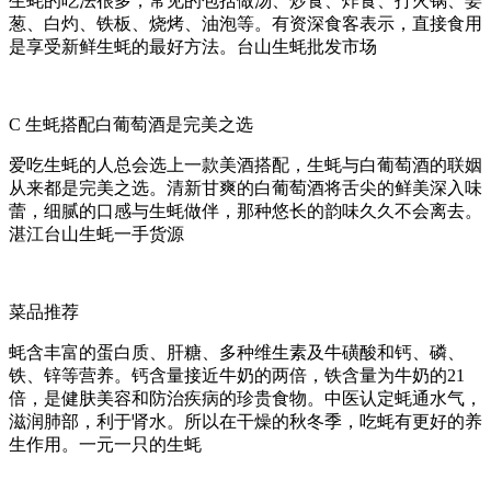
生蚝的吃法很多，常见的包括做汤、炒食、炸食、打火锅、姜
葱、白灼、铁板、烧烤、油泡等。有资深食客表示，直接食用
是享受新鲜生蚝的最好方法。台山生蚝批发市场
C 生蚝搭配白葡萄酒是完美之选
爱吃生蚝的人总会选上一款美酒搭配，生蚝与白葡萄酒的联姻
从来都是完美之选。清新甘爽的白葡萄酒将舌尖的鲜美深入味
蕾，细腻的口感与生蚝做伴，那种悠长的韵味久久不会离去。
湛江台山生蚝一手货源
菜品推荐
蚝含丰富的蛋白质、肝糖、多种维生素及牛磺酸和钙、磷、
铁、锌等营养。钙含量接近牛奶的两倍，铁含量为牛奶的21
倍，是健肤美容和防治疾病的珍贵食物。中医认定蚝通水气，
滋润肺部，利于肾水。所以在干燥的秋冬季，吃蚝有更好的养
生作用。一元一只的生蚝