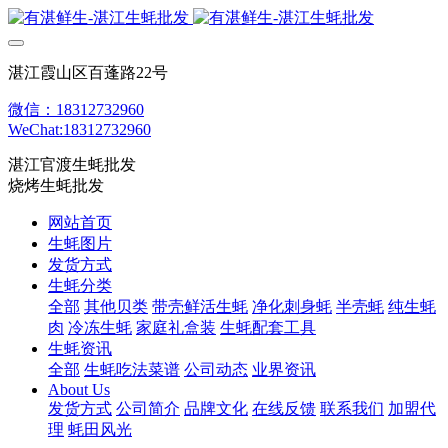
湛江霞山区百蓬路22号
微信：18312732960
WeChat:18312732960
湛江官渡生蚝批发
烧烤生蚝批发
网站首页
生蚝图片
发货方式
生蚝分类
全部
其他贝类
带壳鲜活生蚝
净化刺身蚝
半壳蚝
纯生蚝
肉
冷冻生蚝
家庭礼盒装
生蚝配套工具
生蚝资讯
全部
生蚝吃法菜谱
公司动态
业界资讯
About Us
发货方式
公司简介
品牌文化
在线反馈
联系我们
加盟代
理
蚝田风光