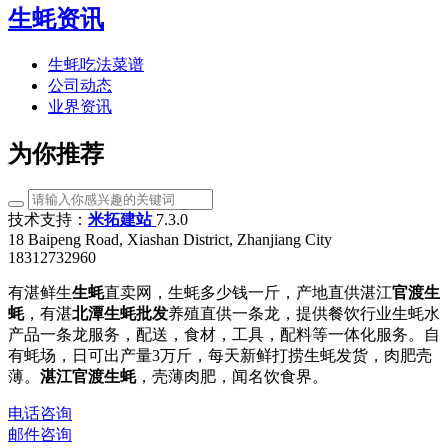
生蚝资讯
生蚝吃法菜谱
公司动态
业界资讯
为你推荐
技术支持：
米拓建站
7.3.0
18 Baipeng Road, Xiashan District, Zhanjiang City
18312732960
有湛鲜生
生蚝
直卖网，生蚝多少钱一斤，产地直供湛江
官渡生
蚝
，有湛
北潭生蚝批发
养殖直供一条龙，提供餐饮行业生蚝水
产品一条龙服务，配送，食材，工具，配料等一体化服务。自
有蚝场，日可出产量3万斤，每天新鲜打捞生蚝发货，肉肥壳
薄。
湛江官渡生蚝
，壳薄肉肥，闻名饮食界。
电话咨询
邮件咨询