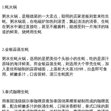
1.蚝火锅
粥水火锅，是顺德菜的一大卖点，聪明的店家老板则套来吃生
蚝。粥水锅底，在电磁炉加热到滚烫，飘起淡淡的清香。生蚝
在粥水中涮过直接吃，甚至不蘸酱料，能感受到一片海洋的味
道的鲜美。烧烤用生蚝
2.金银蒜蒸生蚝
粥水生蚝火锅，选用的是肥美但个头较小的生蚝，吃的是原汁
原味的海洋鲜美。而金银蒜蒸生蚝，则选用大个带壳生蚝，加
入姜丝和秘制的蒜蓉铺面，上蒸柜大火蒸3分钟，出盘即可食
用。鲜嫩多汁，口齿留鲜。湛江生蚝图片
3.泰式咖喱生蚝
用泰国顶级丽尔泰咖喱原膏加泰国俏果椰浆秘制而成的咖喱底
酱，配合鲜嫩多汁的铁涌生蚝，口味浓香醇郁，泰式口味的新