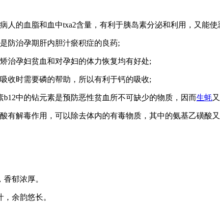
病人的血脂和血中txa2含量，有利于胰岛素分泌和利用，又能使
是防治孕期肝内胆汁瘀积症的良药;
治孕妇贫血和对孕妇的体力恢复均有好处;
吸收时需要磷的帮助，所以有利于钙的吸收;
素b12中的钻元素是预防恶性贫血所不可缺少的物质，因而
生蚝
又
酸有解毒作用，可以除去体内的有毒物质，其中的氨基乙磺酸又
，香郁浓厚。
汁，余韵悠长。
。