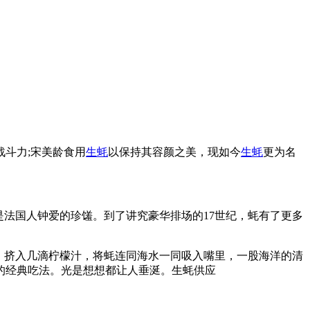
战斗力;宋美龄食用
生蚝
以保持其容颜之美，现如今
生蚝
更为名
法国人钟爱的珍馐。到了讲究豪华排场的17世纪，蚝有了更多
，挤入几滴柠檬汁，将蚝连同海水一同吸入嘴里，一股海洋的清
的经典吃法。光是想想都让人垂涎。生蚝供应