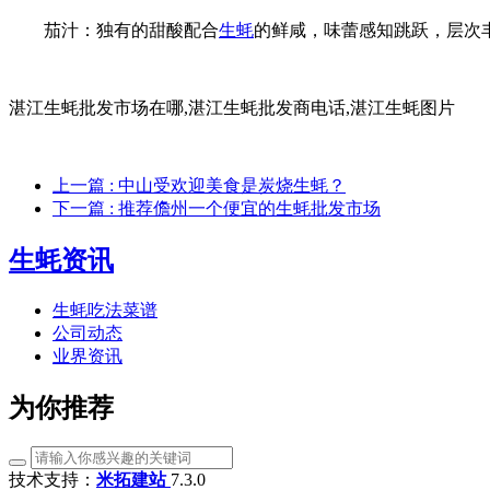
茄汁：独有的甜酸配合
生蚝
的鲜咸，味蕾感知跳跃，层次
湛江生蚝批发市场在哪,湛江生蚝批发商电话,湛江生蚝图片
上一篇
: 中山受欢迎美食是炭烧生蚝？
下一篇
: 推荐儋州一个便宜的生蚝批发市场
生蚝资讯
生蚝吃法菜谱
公司动态
业界资讯
为你推荐
技术支持：
米拓建站
7.3.0