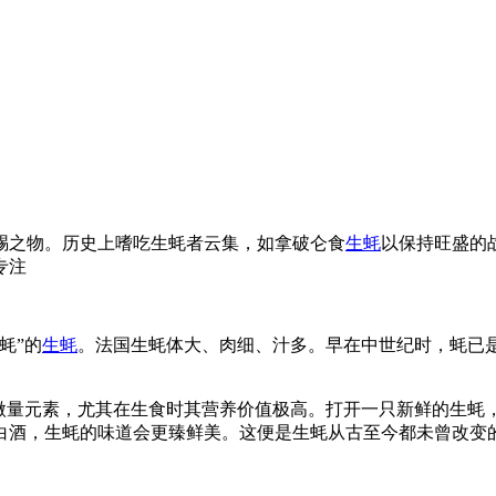
赐之物。历史上嗜吃生蚝者云集，如拿破仑食
生蚝
以保持旺盛的
专注
蚝”的
生蚝
。法国生蚝体大、肉细、汁多。早在中世纪时，蚝已是
量元素，尤其在生食时其营养价值极高。打开一只新鲜的生蚝
白酒，生蚝的味道会更臻鲜美。这便是生蚝从古至今都未曾改变