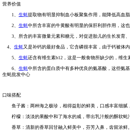
营养价值
1、
生蚝
提取物有明显抑制血小板聚集作用，能降低高血脂
2、
生蚝
中所含丰富的牛黄酸有明显的保肝利胆作用，这也
3、所含的丰富微量元素和糖元，对促进胎儿的生长发育、矫
4、
生蚝
又是补钙的最好食品，它含磷很丰富，由于钙被体内
5、
生蚝
还含有维生素b12，这是一般食物所缺少的，维生
6、
生蚝
中所含的蛋白质中有多种优良的氨基酸，这些氨基
生蚝批发中心
口味搭配
鱼子酱：两种海之极珍，相得益彰的鲜美，口感丰富细腻
柠檬：淡淡的果酸中和了海水的咸，带出乳汁般的酥软蚝
香草：清新的香草回甘融入鲜美中，芬芳入鼻，齿留浓鲜