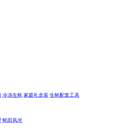
肉
冷冻生蚝
家庭礼盒装
生蚝配套工具
理
蚝田风光