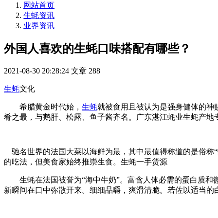
网站首页
生蚝资讯
业界资讯
外国人喜欢的生蚝口味搭配有哪些？
2021-08-30 20:28:24
文章
288
生蚝
文化
希腊黄金时代始，
生蚝
就被食用且被认为是强身健体的神
肴之最，与鹅肝、松露、鱼子酱齐名。广东湛江蚝业生蚝产地
驰名世界的法国大菜以海鲜为最，其中最值得称道的是俗称“
的吃法，但美食家始终推崇生食。生蚝一手货源
生蚝在法国被誉为“海中牛奶”。富含人体必需的蛋白质和微
新瞬间在口中弥散开来。细细品嚼，爽滑清脆。若佐以适当的