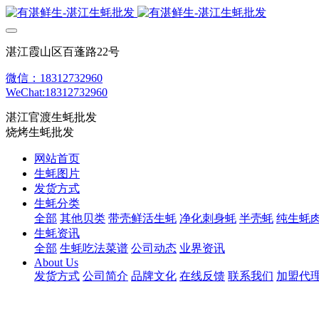
湛江霞山区百蓬路22号
微信：18312732960
WeChat:18312732960
湛江官渡生蚝批发
烧烤生蚝批发
网站首页
生蚝图片
发货方式
生蚝分类
全部
其他贝类
带壳鲜活生蚝
净化刺身蚝
半壳蚝
纯生蚝
生蚝资讯
全部
生蚝吃法菜谱
公司动态
业界资讯
About Us
发货方式
公司简介
品牌文化
在线反馈
联系我们
加盟代