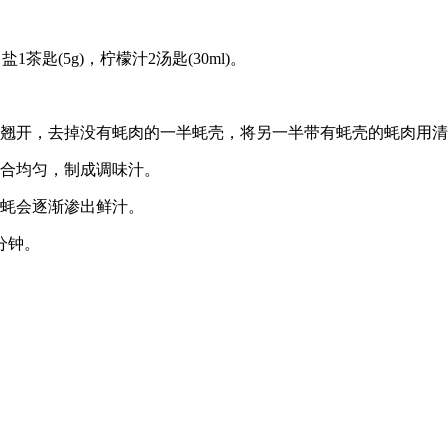
茶匙(5g)，柠檬汁2汤匙(30ml)。
翘开，去掉没有蚝肉的一半蚝壳，将另一半带有蚝壳的蚝肉用清
合均匀，制成调味汁。
蚝会逐渐渗出鲜汁。
分钟。