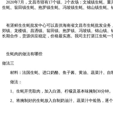
2020年7月，文昌市辖有17个镇、2个农场：文城镇生蚝
生蚝、翁田镇生蚝、抱罗镇生蚝、冯坡镇生蚝、锦山镇生蚝、
有湛鲜生生蚝批发中心可以直供海南省文昌市生蚝批发业务，
郊镇、龙楼镇、昌洒镇、翁田镇、抱罗镇、冯坡镇、锦山镇、
长期合作，货源供应稳定，价格最实惠。我司主打湛江生蚝一
生蚝肉的做法有哪些
做法三
材料：法国生蚝、进口奶酪、鱼子酱、黄油、蔬菜汁、自
做法：
1、生蚝开壳取肉，加入白酒、柠檬及基本味腌制30分钟。
2、将腌制好的生蚝放入自制奶油汁、蔬菜汁中烩熟，逐个放