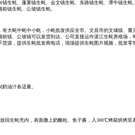
、重兴镇生蚝、蓬莱镇生蚝、会文镇生蚝、东路镇生蚝、潭牛镇生
铺前镇生蚝、公坡镇生蚝。
有大蚝中蚝中小蚝，小蚝批发供应全市。文昌市的文城镇、重
铺前镇、公坡镇可以发货到达。公司直接运作湛江生蚝养殖场，
手货源，提供生蚝批发商电话，现场提供生蚝图片视频，批发零
制奶油汁各适量。
回生蚝壳内，表面撒上奶酪粒、鱼子酱，入300℃烤箱烘烤至