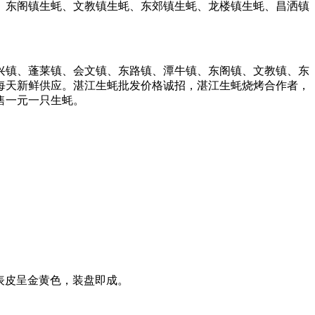
蚝、东阁镇生蚝、文教镇生蚝、东郊镇生蚝、龙楼镇生蚝、昌洒镇
兴镇、蓬莱镇、会文镇、东路镇、潭牛镇、东阁镇、文教镇、东
每天新鲜供应。湛江生蚝批发价格诚招，湛江生蚝烧烤合作者，
售一元一只生蚝。
表皮呈金黄色，装盘即成。