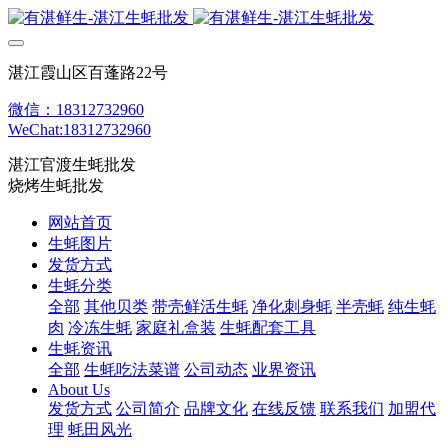
湛江霞山区百蓬路22号
微信：18312732960
WeChat:18312732960
湛江官渡生蚝批发
烧烤生蚝批发
网站首页
生蚝图片
发货方式
生蚝分类
全部
其他贝类
带壳鲜活生蚝
净化刺身蚝
半壳蚝
纯生蚝
肉
冷冻生蚝
家庭礼盒装
生蚝配套工具
生蚝资讯
全部
生蚝吃法菜谱
公司动态
业界资讯
About Us
发货方式
公司简介
品牌文化
在线反馈
联系我们
加盟代
理
蚝田风光