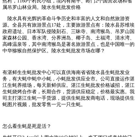
然村，1160个村民小组，境内有南平、岭门2个国营农场和省
属吊罗山林业局。陵水生蚝批发价格
陵水具有光辉的革命斗争历史和丰富的人文和自然旅游资
源。全县共有旅游景点17处，主要旅游景点有：陵水县苏维埃
政府遗址、日本军队侵陵刻石、三昧寺、南湾猴岛、吊罗山国
家森林公园、香水湾、分界洲岛、椰子岛、土福湾、清水湾、
高峰温泉等，其中南湾猴岛是著名旅游景点，也是中国唯一的
中华猕猴自然保护区。陵水生蚝批发市场在哪？
有湛鲜生生蚝批发中心可以直供海南省省陵水县生蚝批发业
务，有大蚝中蚝中小蚝，小蚝批发供应全市。公司直接运作湛
江生蚝养殖场，每天新鲜供应。湛江生蚝批发价格诚招，湛江
生蚝烧烤合作者，长期合作，货源供应稳定，价格最实惠。我
司主打湛江生蚝一手货源，提供生蚝批发商电话，现场提供生
蚝图片视频，批发零售一元一只生蚝。
怎么看生蚝是死是活？