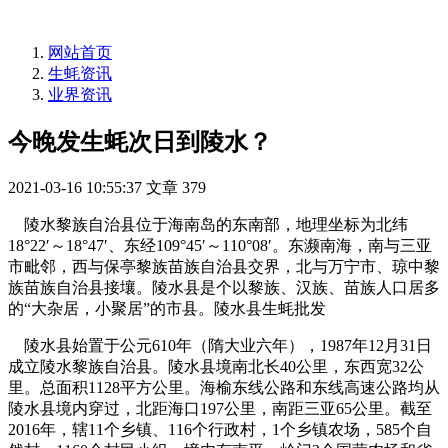
网站首页
生蚝资讯
业界资讯
今晚发生蚝次日到陵水？
2021-03-16 10:55:37
文章
379
陵水黎族自治县位于海南岛的东南部，地理坐标为北纬
18°22′～18°47′、东经109°45′～110°08′。东濒南海，南与三亚
市毗邻，西与保亭黎族苗族自治县交界，北与万宁市、琼中黎
族苗族自治县接壤。陵水县是个以黎族、汉族、苗族人口居多
的“大杂居，小聚居”的市县。陵水县生蚝批发
陵水县始置于公元610年（隋大业六年），1987年12月31日
成立陵水黎族自治县。陵水县境南北长40公里，东西宽32公
里。总面积1128平方公里。海榆东线公路和东线高速公路均从
陵水县境内穿过，北距海口197公里，南距三亚65公里。截至
2016年，辖11个乡镇、116个行政村，1个乡镇农场，585个自