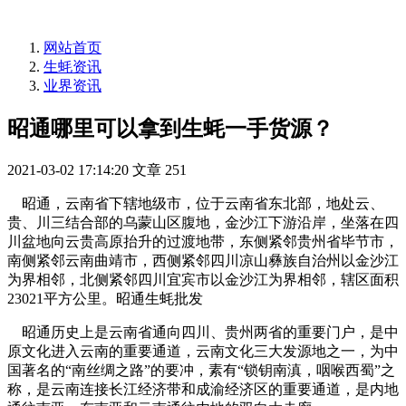
网站首页
生蚝资讯
业界资讯
昭通哪里可以拿到生蚝一手货源？
2021-03-02 17:14:20
文章
251
昭通，云南省下辖地级市，位于云南省东北部，地处云、
贵、川三结合部的乌蒙山区腹地，金沙江下游沿岸，坐落在四
川盆地向云贵高原抬升的过渡地带，东侧紧邻贵州省毕节市，
南侧紧邻云南曲靖市，西侧紧邻四川凉山彝族自治州以金沙江
为界相邻，北侧紧邻四川宜宾市以金沙江为界相邻，辖区面积
23021平方公里。昭通生蚝批发
昭通历史上是云南省通向四川、贵州两省的重要门户，是中
原文化进入云南的重要通道，云南文化三大发源地之一，为中
国著名的“南丝绸之路”的要冲，素有“锁钥南滇，咽喉西蜀”之
称，是云南连接长江经济带和成渝经济区的重要通道，是内地