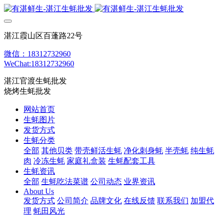
湛江霞山区百蓬路22号
微信：18312732960
WeChat:18312732960
湛江官渡生蚝批发
烧烤生蚝批发
网站首页
生蚝图片
发货方式
生蚝分类
全部
其他贝类
带壳鲜活生蚝
净化刺身蚝
半壳蚝
纯生蚝
肉
冷冻生蚝
家庭礼盒装
生蚝配套工具
生蚝资讯
全部
生蚝吃法菜谱
公司动态
业界资讯
About Us
发货方式
公司简介
品牌文化
在线反馈
联系我们
加盟代
理
蚝田风光