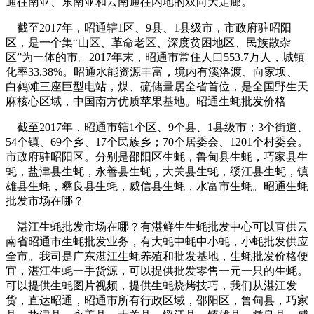
通往南亚、东南亚和云南通往内地的双向大走廊。
截至2017年，昭通辖1区、9县、1县级市，市政府驻昭阳
区，是一个集“山区、革命老区、深度贫困地区、民族散杂
区”为一体的市。2017年末，昭通市常住人口553.7万人，城镇
化率33.38%。昭通水能资源丰富，境内有溪洛渡、向家坝、
白鹤滩三座巨型电站，煤、硫储量居全省首位，是全国野生天
麻核心区域，中国南方优质苹果基地。昭通生蚝批发价格
截至2017年，昭通市辖1个区、9个县、1县级市；3个街道、
54个镇、69个乡、17个民族乡；70个居委会、1201个村委会。
市政府驻昭阳区。分别是邵阳区生蚝，鲁甸县生蚝，巧家县生
蚝，盐津县生蚝，永善县生蚝，大关县生蚝，绥江县生蚝，镇
雄县生蚝，彝良县生蚝，威信县生蚝，水富市生蚝。昭通生蚝
批发市场在哪？
湛江生蚝批发市场在哪？有湛鲜生生蚝批发中心可以直供云
南省昭通市生蚝批发业务，有大蚝中蚝中小蚝，小蚝批发供应
全市。我司是广东湛江生蚝养殖和批发基地，生蚝批发价格便
宜，湛江生蚝一手货源，可以提供批发零售一元一只的生蚝。
可以提供生蚝图片视频，提供生蚝烧烤技巧，我们从湛江发
货，直达昭通，昭通市所有行政区域，邵阳区，鲁甸县，巧家