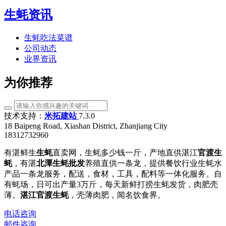
生蚝资讯
生蚝吃法菜谱
公司动态
业界资讯
为你推荐
技术支持：
米拓建站
7.3.0
18 Baipeng Road, Xiashan District, Zhanjiang City
18312732960
有湛鲜生
生蚝
直卖网，生蚝多少钱一斤，产地直供湛江
官渡生
蚝
，有湛
北潭生蚝批发
养殖直供一条龙，提供餐饮行业生蚝水
产品一条龙服务，配送，食材，工具，配料等一体化服务。自
有蚝场，日可出产量3万斤，每天新鲜打捞生蚝发货，肉肥壳
薄。
湛江官渡生蚝
，壳薄肉肥，闻名饮食界。
电话咨询
邮件咨询