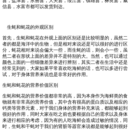
县，盐津县，永善县，大关县，绥江县，镇雄县，彝良县，威
信县，水富市都可以发货到达。
生蚝和蚝花的外观区别
首先，生蚝和蚝花在外观上面的区别还是比较明显的，虽然二
者的都是海洋中的生物，但是相对来说还是可以很好的进行区
分，蚝花相对来说会偏大一些，而生蚝的话，则会小一些，虽
然二者在形状上面的差异并不是特别的大。当然，也可以通过
颜色上面的一些细微差异来进行辨别，其实二者在生活中还是
经常见到的，大家如果平常喜欢吃海鲜的话，也可以多进行尝
试，对于身体营养来说也是非常好的作用。
生蚝和蚝花的营养价值区别
生蚝和蚝花的营养价值都非常的高，因为本身作为海鲜类的食
物就有非常高的营养价值，其中含有很高的蛋白质以及相应的
钙类等营养元素，对于我们身体的营养补充来说，都能够起到
很好的作用，同时大家在吃之前也要根据自己的需求以及身体
来进行相应的考虑，因为有的人吃海鲜会造成过敏的情况，同
时，生蚝和干蚝对于我们的肾脏等器官来说都是能够起到很好