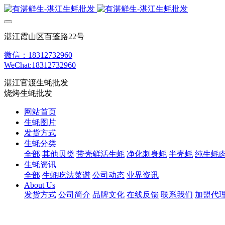
湛江霞山区百蓬路22号
微信：18312732960
WeChat:18312732960
湛江官渡生蚝批发
烧烤生蚝批发
网站首页
生蚝图片
发货方式
生蚝分类
全部
其他贝类
带壳鲜活生蚝
净化刺身蚝
半壳蚝
纯生蚝
生蚝资讯
全部
生蚝吃法菜谱
公司动态
业界资讯
About Us
发货方式
公司简介
品牌文化
在线反馈
联系我们
加盟代