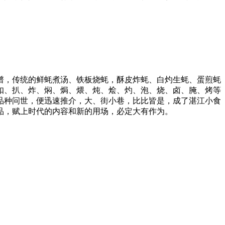
谱，传统的鲜蚝煮汤、铁板烧蚝，酥皮炸蚝、白灼生蚝、蛋煎蚝
扣、扒、炸、焖、焗、煨、炖、烩、灼、泡、烧、卤、腌、烤等
品种问世，便迅速推介，大、街小巷，比比皆是，成了湛江小食
品，赋上时代的内容和新的用场，必定大有作为。