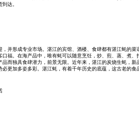
货到达。
迎，并形成专业市场。湛江的宾馆、酒楼、食肆都有湛江蚝的菜
客口福。在海产品中，唯有蚝可以随意烹饪，炒、煎、蒸、煮、
产品而独具食肆潜力，前景无限。近年来，湛江的炭烧生蚝，新
势必更加多姿多彩。湛江蚝，有着千年历史的底蕴，这古老的食
话