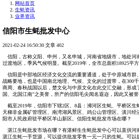
网站首页
生蚝资讯
业界资讯
信阳市生蚝批发中心
2021-02-24 16:50:30
文章
402
信阳，古称义阳、申州，又名申城，河南省地级市，地处河南
过渡地区，季风气候明显。截至2019年，全市总面积18925平方千
信阳是中部地区经济文化交流的重要通道，处于中原城市群、
战略要地，也是中国南北地理、气候、文化的过渡带，在300
商周、春秋战国以后，楚文化与中原文化在此交汇交融，形成了
国、北国江南”之美誉，所产的信阳毛尖闻名遐迩，因此又被
截至2019年，信阳市下辖2区、8县：浉河区生蚝、平桥区
天梯非金属矿管理区、南湾湖风景区、鸡公山管理区、潢川经济
阳市人民政府驻平桥区羊山新区。信阳生蚝批发市场在哪？
湛江生蚝批发市场在哪？有湛鲜生生蚝批发中心可以直供河南
湛江生蚝一手货源，可以提供批发零售一元一只的生蚝。可以