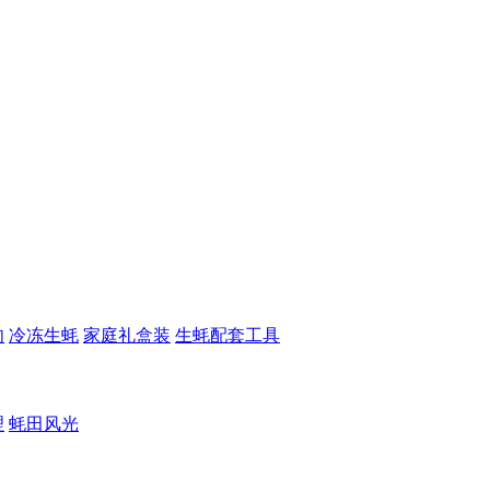
肉
冷冻生蚝
家庭礼盒装
生蚝配套工具
理
蚝田风光