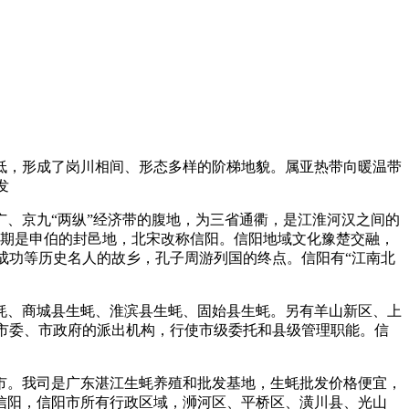
低，形成了岗川相间、形态多样的阶梯地貌。属亚热带向暖温带
发
、京九“两纵”经济带的腹地，为三省通衢，是江淮河汉之间的
时期是申伯的封邑地，北宋改称信阳。信阳地域文化豫楚交融，
成功等历史名人的故乡，孔子周游列国的终点。信阳有“江南北
生蚝、商城县生蚝、淮滨县生蚝、固始县生蚝。另有羊山新区、上
个市委、市政府的派出机构，行使市级委托和县级管理职能。信
市。我司是广东湛江生蚝养殖和批发基地，生蚝批发价格便宜，
信阳，信阳市所有行政区域，浉河区、平桥区、潢川县、光山