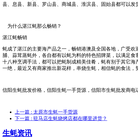
县、息县、新县、罗山县、商城县、淮滨县、固始县都可以发
为什么湛江蚝那么畅销？
湛江蚝畅销
蚝成了湛江的主要海产品之一，畅销港澳及全国各地，广受欢
脯、蒜茸蒸蚝外，各自都有以蚝为料的特色招牌菜，以满足食
十八种烹调手法，都可以把蚝制成精美佳肴，蚝有别于其它海
一绝，最近又有商家推出新花样，串烧生蚝，相信蚝的食法，
信阳生蚝批发价格，信阳生蚝一手货源，信阳市生蚝批发商电
上一篇
: 太原市生蚝一手货源
下一篇
: 驻马店生蚝烧烤店都在哪里进货？
生蚝资讯