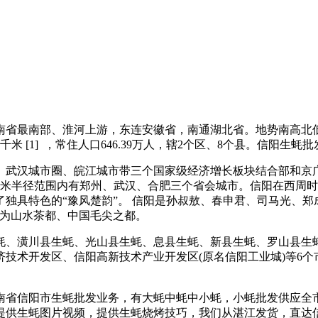
省最南部、淮河上游，东连安徽省，南通湖北省。地势南高北
米 [1] ，常住人口646.39万人，辖2个区、8个县。信阳生蚝批
武汉城市圈、皖江城市带三个国家级经济增长板块结合部和京广
千米半径范围内有郑州、武汉、合肥三个省会城市。信阳在西周
独具特色的“豫风楚韵”。 信阳是孙叔敖、春申君、司马光、郑
誉为山水茶都、中国毛尖之都。
生蚝、潢川县生蚝、光山县生蚝、息县生蚝、新县生蚝、罗山县
技术开发区、信阳高新技术产业开发区(原名信阳工业城)等6
省信阳市生蚝批发业务，有大蚝中蚝中小蚝，小蚝批发供应全
提供生蚝图片视频，提供生蚝烧烤技巧，我们从湛江发货，直达