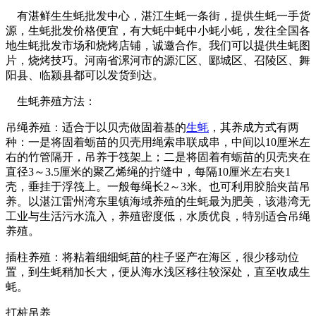
有湛鲜生生蚝批发中心，湛江生蚝一条街，提供生蚝一手货
源，生蚝批发价格便宜，有大蚝中蚝中小蚝小蚝，发往全国各
地生蚝批发市场和烧烤店铺，诚邀合作。我们可以提供生蚝图
片，烧烤技巧。河南省漯河市的源汇区、郾城区、召陵区、舞
阳县、临颍县都可以发货到达。
生蚝养殖方法：
吊绳养殖：适合于以贝壳做固着基的
生蚝
，其养成方式有两
种：一是将固着蛎苗的贝壳用绳索串联成串，中间以10厘米左
右的竹管隔开，吊养于筏架上；二是将固着有蛎苗的贝壳夹在
直径3～3.5厘米的聚乙烯绳的拧缝中，每隔10厘米左右夹1
壳，垂挂于浮筏上。一般每绳长2～3米。也可利用胶胎夹苗吊
养。以湛江雷州湾东里镇海域养殖的生蚝最为肥美，该港湾无
工业与生活污水流入，养殖密度低，水质优良，特别适合吊绳
养殖。
插柱养殖：将粘着细细蚝苗的柱子竖产在海区，很少移动位
置，到生蚝稍加长大，便从海水浅区移往较深处，直至收成生
蚝。
打桩吊养