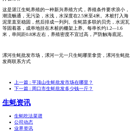
这是湛江生蚝养殖的一种新兴养殖方式，养殖条件要求浪小，
潮流畅通，无污染，水浅，水深度在2.5米至4米。木桩打入海
泥里直至稳固，然后排成一列列。生蚝苗多联的贝壳，水泥瓦
等固着基，成串地挂在木桩的栅架上养。每串长约1.2—1.6
米，串间距0.8米左右，养殖密度不宜过高，严防触海底泥。
漯河生蚝批发市场，漯河一元一只生蚝哪里拿货，漯河生蚝批
发商联系方式
上一篇
: 平顶山生蚝批发市场在哪里？
下一篇
: 周口市生蚝批发多少钱一斤？
生蚝资讯
生蚝吃法菜谱
公司动态
业界资讯