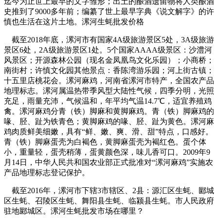
迄今为止世上最早的文字雏形；出土的酿酒遗留物将人类酿酒
史推到了9000多年前；编纂了世上最早字典《说文解字》的许
慎也生活在这片土地。漯河生蚝批发价格
截至2018年底，漯河市有国家4A级旅游景区5处，3A级旅游
景区6处，2A级旅游景区1处。5个国家AAAA级景区：沙澧河
风景区；开源森林公园（现名金凤凰鸟文化乐园）；小商桥；
南街村；许慎文化园其他景点：香陈湾游乐园；河上街古镇；
十五里店桃花会。漯河麻鸡，河南省漯河市特产，全国农产品
地理标志。漯河属温热带季风型大陆性气候，四季分明，光照
充足，雨量充沛，气候温和，年平均气温14.7℃，适宜养殖鸡
禽。漯河麻鸡分青（铁）脚麻和黄脚麻鸡。青（铁）脚麻鸡的
喙、胫、趾为铁青色；黄脚麻鸡的喙、胫、趾为黄色。漯河麻
鸡肉质鲜美细嫩，具有“鲜、嫩、爽、滑、甜”特点，口感好。
青（铁）脚麻蛋壳为白褐色，黄脚麻蛋壳为褐红色。蛋个体
小，重量轻，蛋壳稍薄，蛋黄颜色深，味儿香可口。2009年9
月14日，中华人民共和国农业部正式批准对“漯河麻鸡”实施农
产品地理标志登记保护。
截至2016年，漯河市下辖3市辖区、2县：源汇区生蚝、郾城
区生蚝、召陵区生蚝、舞阳县生蚝、临颍县生蚝。市人民政府
驻地郾城区。漯河生蚝批发市场在哪里？