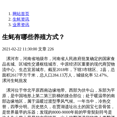
网站首页
生蚝资讯
业界资讯
生蚝有哪些养殖方式？
2021-02-22 11:30:00
文章
226
漯河市，河南省地级市，河南省人民政府批复确定的国家食
品名城、区域性交通枢纽城市、中原经济区重要的现代商贸物
流中心、生态宜居城市。截至2018年，下辖3市辖区、2县，总
面积2617平方千米，总人口284.13万人，城镇化率 52.47%。
漯河生蚝批发
漯河位于华北平原西南边缘地带。西部为伏牛山，东部为平
原，是中国地形上第二第三阶梯的接合部位；处于暖温带的南
部边缘地区，属于温暖过渡型季风气候。一年当中，冷热交
替，四季分明。历史悠久，在贾湖遗址出土的国宝七音骨笛，
是世界最早的乐器；发现的8000-9000年前的甲骨契刻符号是