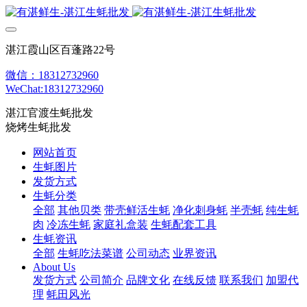
湛江霞山区百蓬路22号
微信：18312732960
WeChat:18312732960
湛江官渡生蚝批发
烧烤生蚝批发
网站首页
生蚝图片
发货方式
生蚝分类
全部
其他贝类
带壳鲜活生蚝
净化刺身蚝
半壳蚝
纯生蚝
肉
冷冻生蚝
家庭礼盒装
生蚝配套工具
生蚝资讯
全部
生蚝吃法菜谱
公司动态
业界资讯
About Us
发货方式
公司简介
品牌文化
在线反馈
联系我们
加盟代
理
蚝田风光