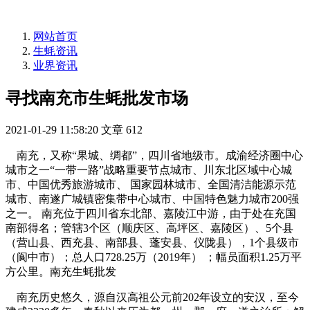
网站首页
生蚝资讯
业界资讯
寻找南充市生蚝批发市场
2021-01-29 11:58:20
文章
612
南充，又称“果城、绸都”，四川省地级市。成渝经济圈中心
城市之一“一带一路”战略重要节点城市、川东北区域中心城
市、中国优秀旅游城市、 国家园林城市、全国清洁能源示范
城市、南遂广城镇密集带中心城市、中国特色魅力城市200强
之一。 南充位于四川省东北部、嘉陵江中游，由于处在充国
南部得名；管辖3个区（顺庆区、高坪区、嘉陵区）、5个县
（营山县、西充县、南部县、蓬安县、仪陇县），1个县级市
（阆中市）；总人口728.25万（2019年） ；幅员面积1.25万平
方公里。南充生蚝批发
南充历史悠久，源自汉高祖公元前202年设立的安汉，至今