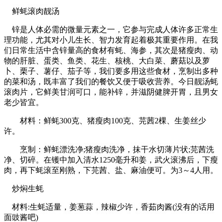
鲜蚝滚肉靓汤
锌是人体必需的微量元素之一，它参与完成人体许多正常生
理功能，尤其对小儿生长、智力发育起着极其重要作用。在我
们日常生活中含锌量高的食材有蚝、海参，其次是猪瘦肉、动
物的肝脏、蛋类、鱼类、花生、核桃、大白菜、蘑菇以及萝
卜、栗子、薯仔、茄子等，我们要多用这些食材，烹制出多种
的菜和汤，既丰富了我们的餐饮又便于吸收营养。今日靓汤蚝
滚肉片，它鲜美甘润可口，能补锌，并滋阴健脾开胃，且男女
老少皆宜。
材料：鲜蚝300克、猪瘦肉100克、芫茜2棵、生姜丝少
许。
烹制：鲜蚝漂洗净;猪瘦肉洗净，抹干水切薄片状;芫茜洗
净、切碎。在镬中加入清水1250毫升和姜，武火滚沸后，下瘦
肉，再下蚝滚至刚熟，下芫茜、盐、麻油便可。为3～4人用。
炒焖生蚝
材料:生蚝适量，姜葱蒜，辣椒少许，香茹肉酱(没有的话用
面豉酱吧)