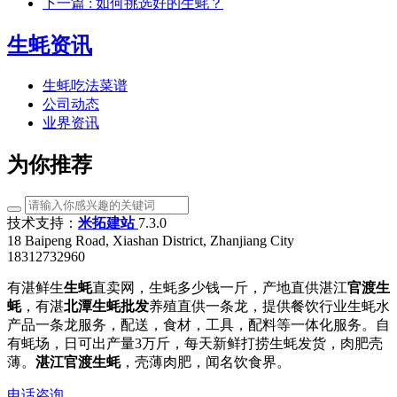
下一篇
: 如何挑选好的生蚝？
生蚝资讯
生蚝吃法菜谱
公司动态
业界资讯
为你推荐
技术支持：
米拓建站
7.3.0
18 Baipeng Road, Xiashan District, Zhanjiang City
18312732960
有湛鲜生
生蚝
直卖网，生蚝多少钱一斤，产地直供湛江
官渡生
蚝
，有湛
北潭生蚝批发
养殖直供一条龙，提供餐饮行业生蚝水
产品一条龙服务，配送，食材，工具，配料等一体化服务。自
有蚝场，日可出产量3万斤，每天新鲜打捞生蚝发货，肉肥壳
薄。
湛江官渡生蚝
，壳薄肉肥，闻名饮食界。
电话咨询