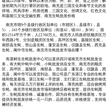
建成2220多年。春秋以来历为都、州、郡、府、道之治所；解
放初期为川北行署区的驻地。南充是三国文化和春节文化的发
祥地，民风淳朴，民俗优雅，三国文化、丝绸文化、红色文化
和嘉陵江文化交融生辉。南充生蚝批发价格
南充市辖9个县级行政区划单位（市辖区3，县级市1，县
5），241个乡级行政区划单位（街道42，镇161，乡38）。面
积12514平方千米，人口760万人。南充市人民政府驻顺庆区万
年西路2号。分别是顺庆区生蚝，高坪区生蚝，嘉陵区生蚝，
南部县生蚝，营山县生蚝，蓬安县生蚝，仪陇县生蚝，西充县
生蚝，阆中市生蚝。南充市生蚝批发市场在哪？
有湛鲜生生蚝批发中心可以直供四川省南充市生蚝批发业
务，有大蚝中蚝中小蚝，小蚝批发供应全市。南充市的顺庆
区，高坪区，嘉陵区，南部县，营山县，蓬安县，仪陇县，西
充县，阆中市可以发货到达。我公司是广东湛江专业的生蚝养
殖和批发基地，湛江生蚝一手货源，主打湛江生蚝批发价格优
惠，每天供应几万斤新鲜上岸的生蚝，薄壳肉肥，适合烧烤用
生蚝。南充市生蚝批发市场和烧烤店都有发货，提供生蚝图
片，生蚝批发价格，诚邀合作。因为自有生蚝养殖基地，专业
提供生蚝批发价格一元一只的，品质优美，价格便宜，支持地
摊经济发展。