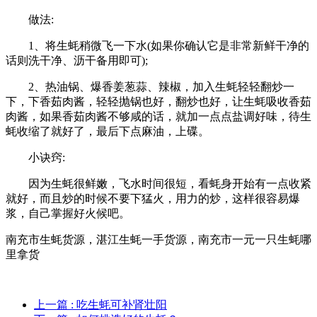
做法:
1、将生蚝稍微飞一下水(如果你确认它是非常新鲜干净的
话则洗干净、沥干备用即可);
2、热油锅、爆香姜葱蒜、辣椒，加入生蚝轻轻翻炒一
下，下香茹肉酱，轻轻抛锅也好，翻炒也好，让生蚝吸收香茹
肉酱，如果香茹肉酱不够咸的话，就加一点点盐调好味，待生
蚝收缩了就好了，最后下点麻油，上碟。
小诀窍:
因为生蚝很鲜嫩，飞水时间很短，看蚝身开始有一点收紧
就好，而且炒的时候不要下猛火，用力的炒，这样很容易爆
浆，自己掌握好火候吧。
南充市生蚝货源，湛江生蚝一手货源，南充市一元一只生蚝哪
里拿货
上一篇
: 吃生蚝可补肾壮阳