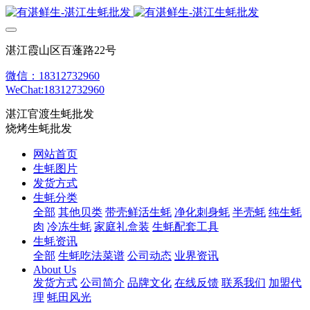
湛江霞山区百蓬路22号
微信：18312732960
WeChat:18312732960
湛江官渡生蚝批发
烧烤生蚝批发
网站首页
生蚝图片
发货方式
生蚝分类
全部
其他贝类
带壳鲜活生蚝
净化刺身蚝
半壳蚝
纯生蚝
肉
冷冻生蚝
家庭礼盒装
生蚝配套工具
生蚝资讯
全部
生蚝吃法菜谱
公司动态
业界资讯
About Us
发货方式
公司简介
品牌文化
在线反馈
联系我们
加盟代
理
蚝田风光