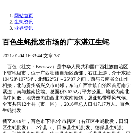
网站首页
生蚝资讯
业界资讯
百色生蚝批发市场的广东湛江生蚝
2021-01-04 16:33:44
文章
381
百色（壮文：Bwzswz）是中华人民共和国广西壮族自治区
下辖地级市，位于广西壮族自治区西部，右江上游，介于东经
104°28'-107°54'，北纬22°51'－25°07'之间，西与云南省文山州
相接，北与贵州省兴义市毗邻，东与广西壮族自治区首府南宁
紧连，南与越南接壤。总面积3.6252万平方公里。地形为南北
高中间低，地势走向由西北向东南倾斜，属亚热带季风气候。
全市共辖12个县（市、区），2016年总人口417.17万人。百色
生蚝批发
截至2019年，百色市下辖2个市辖区（右江区生蚝批发，田阳
区生蚝批发）、7个县（、田东县生蚝批发、德保县生蚝批