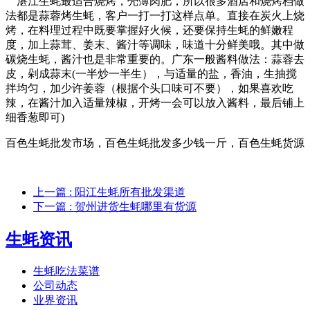
湛江生蚝最适合烧烤，壳薄肉肥，所以很多酒店和烧烤档做
法都是蒜蓉烤生蚝，客户一打一打这样点单。直接在炭火上烧
烤，在料理过程中既要掌握好火候，还要保持生蚝的鲜嫩程
度，加上蒜茸、姜末、酱汁等调味，味道十分鲜美哦。其中做
碳烧生蚝，酱汁也是非常重要的。广东一般酱料做法：蒜蓉去
皮，剁成蒜末(一半炒一半生），与适量的盐，香油，生抽搅
拌均匀，加少许姜蓉（根据个头口味可不要），如果喜欢吃
辣，在酱汁加入适量辣椒，开烤一会可以放入酱料，最后铺上
细香葱即可)
百色生蚝批发市场，百色生蚝批发多少钱一斤，百色生蚝货源
上一篇
: 阳江生蚝所有批发渠道
下一篇
: 贺州进货生蚝哪里有货源
生蚝资讯
生蚝吃法菜谱
公司动态
业界资讯