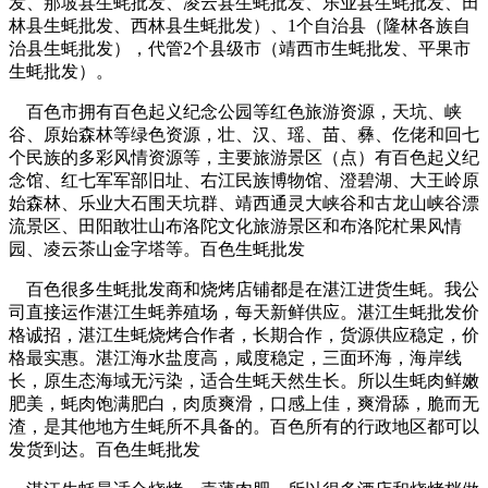
发、那坡县生蚝批发、凌云县生蚝批发、乐业县生蚝批发、田
林县生蚝批发、西林县生蚝批发）、1个自治县（隆林各族自
治县生蚝批发），代管2个县级市（靖西市生蚝批发、平果市
生蚝批发）。
百色市拥有百色起义纪念公园等红色旅游资源，天坑、峡
谷、原始森林等绿色资源，壮、汉、瑶、苗、彝、仡佬和回七
个民族的多彩风情资源等，主要旅游景区（点）有百色起义纪
念馆、红七军军部旧址、右江民族博物馆、澄碧湖、大王岭原
始森林、乐业大石围天坑群、靖西通灵大峡谷和古龙山峡谷漂
流景区、田阳敢壮山布洛陀文化旅游景区和布洛陀杧果风情
园、凌云茶山金字塔等。百色生蚝批发
百色很多生蚝批发商和烧烤店铺都是在湛江进货生蚝。我公
司直接运作湛江生蚝养殖场，每天新鲜供应。湛江生蚝批发价
格诚招，湛江生蚝烧烤合作者，长期合作，货源供应稳定，价
格最实惠。湛江海水盐度高，咸度稳定，三面环海，海岸线
长，原生态海域无污染，适合生蚝天然生长。所以生蚝肉鲜嫩
肥美，蚝肉饱满肥白，肉质爽滑，口感上佳，爽滑舔，脆而无
渣，是其他地方生蚝所不具备的。百色所有的行政地区都可以
发货到达。百色生蚝批发