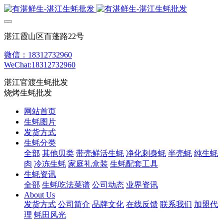
湛江霞山区百蓬路22号
微信：18312732960
WeChat:18312732960
湛江官渡生蚝批发
烧烤生蚝批发
网站首页
生蚝图片
发货方式
生蚝分类
全部
其他贝类
带壳鲜活生蚝
净化刺身蚝
半壳蚝
纯生蚝
肉
冷冻生蚝
家庭礼盒装
生蚝配套工具
生蚝资讯
全部
生蚝吃法菜谱
公司动态
业界资讯
About Us
发货方式
公司简介
品牌文化
在线反馈
联系我们
加盟代
理
蚝田风光