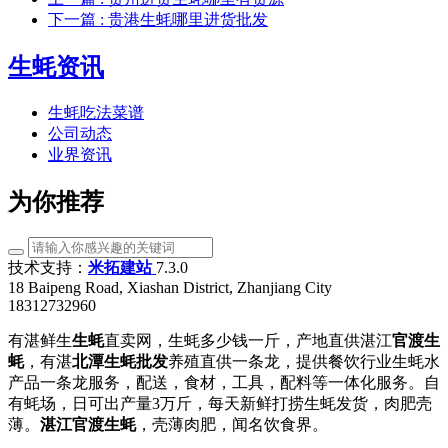
下一篇
: 贵港生蚝哪里进货批发
生蚝资讯
生蚝吃法菜谱
公司动态
业界资讯
为你推荐
技术支持：
米拓建站
7.3.0
18 Baipeng Road, Xiashan District, Zhanjiang City
18312732960
有湛鲜生
生蚝
直卖网，生蚝多少钱一斤，产地直供湛江
官渡生
蚝
，有湛
北潭生蚝批发
养殖直供一条龙，提供餐饮行业生蚝水
产品一条龙服务，配送，食材，工具，配料等一体化服务。自
有蚝场，日可出产量3万斤，每天新鲜打捞生蚝发货，肉肥壳
薄。
湛江官渡生蚝
，壳薄肉肥，闻名饮食界。