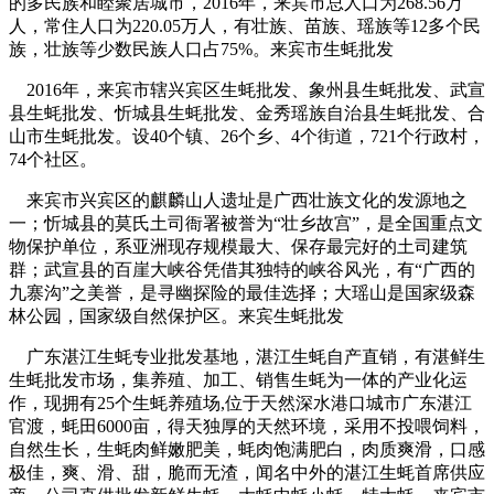
的多民族和睦聚居城市，2016年，来宾市总人口为268.56万
人，常住人口为220.05万人，有壮族、苗族、瑶族等12多个民
族，壮族等少数民族人口占75%。来宾市生蚝批发
2016年，来宾市辖兴宾区生蚝批发、象州县生蚝批发、武宣
县生蚝批发、忻城县生蚝批发、金秀瑶族自治县生蚝批发、合
山市生蚝批发。设40个镇、26个乡、4个街道，721个行政村，
74个社区。
来宾市兴宾区的麒麟山人遗址是广西壮族文化的发源地之
一；忻城县的莫氏土司衙署被誉为“壮乡故宫”，是全国重点文
物保护单位，系亚洲现存规模最大、保存最完好的土司建筑
群；武宣县的百崖大峡谷凭借其独特的峡谷风光，有“广西的
九寨沟”之美誉，是寻幽探险的最佳选择；大瑶山是国家级森
林公园，国家级自然保护区。来宾生蚝批发
广东湛江生蚝专业批发基地，湛江生蚝自产直销，有湛鲜生
生蚝批发市场，集养殖、加工、销售生蚝为一体的产业化运
作，现拥有25个生蚝养殖场,位于天然深水港口城市广东湛江
官渡，蚝田6000亩，得天独厚的天然环境，采用不投喂饲料，
自然生长，生蚝肉鲜嫩肥美，蚝肉饱满肥白，肉质爽滑，口感
极佳，爽、滑、甜，脆而无渣，闻名中外的湛江生蚝首席供应