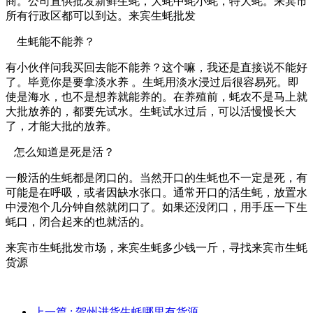
商。公司直供批发新鲜生蚝，大蚝中蚝小蚝，特大蚝。来宾市
所有行政区都可以到达。来宾生蚝批发
生蚝能不能养？
有小伙伴问我买回去能不能养？这个嘛，我还是直接说不能好
了。毕竟你是要拿淡水养 。生蚝用淡水浸过后很容易死。即
使是海水，也不是想养就能养的。在养殖前，蚝农不是马上就
大批放养的，都要先试水。生蚝试水过后，可以活慢慢长大
了，才能大批的放养。
怎么知道是死是活？
一般活的生蚝都是闭口的。当然开口的生蚝也不一定是死，有
可能是在呼吸，或者因缺水张口。通常开口的活生蚝，放置水
中浸泡个几分钟自然就闭口了。如果还没闭口，用手压一下生
蚝口，闭合起来的也就活的。
来宾市生蚝批发市场，来宾生蚝多少钱一斤，寻找来宾市生蚝
货源
上一篇
: 贺州进货生蚝哪里有货源