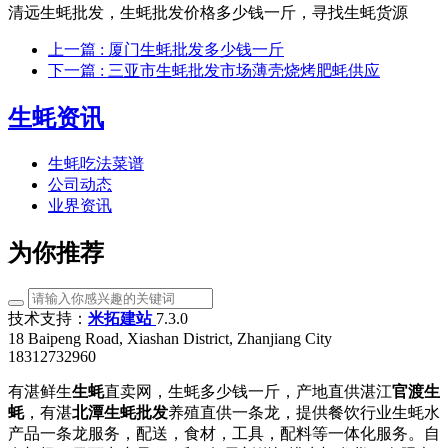
清远生蚝批发，生蚝批发价格多少钱一斤，寻找生蚝货源
上一篇
: 厦门生蚝批发多少钱一斤
下一篇
: 三亚市生蚝批发市场薄壳烧烤肥蚝供应
生蚝资讯
生蚝吃法菜谱
公司动态
业界资讯
为你推荐
技术支持：
米拓建站
7.3.0
18 Baipeng Road, Xiashan District, Zhanjiang City
18312732960
有湛鲜生
生蚝
直卖网，生蚝多少钱一斤，产地直供湛江
官渡生
蚝
，有湛
北潭生蚝批发
养殖直供一条龙，提供餐饮行业生蚝水
产品一条龙服务，配送，食材，工具，配料等一体化服务。自