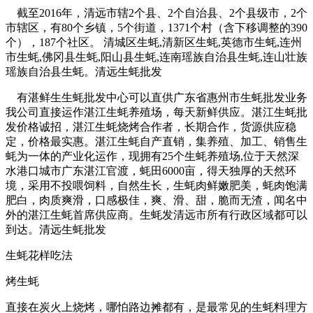
截至2016年，清远市辖2个县、2个自治县、2个县级市，2个
市辖区，有80个乡镇，5个街道，1371个村（含下移调整的390
个），187个社区。 清城区生蚝,清新区生蚝,英德市生蚝,连州
市生蚝,佛冈县生蚝,阳山县生蚝,连南瑶族自治县生蚝,连山壮族
瑶族自治县生蚝。清远生蚝批发
有湛鲜生生蚝批发中心可以直供广东省惠州市生蚝批发业务
我公司直接运作湛江生蚝养殖场，每天新鲜供应。湛江生蚝批
发价格诚招，湛江生蚝烧烤合作者，长期合作，货源供应稳
定，价格最实惠。湛江生蚝自产直销，集养殖、加工、销售生
蚝为一体的产业化运作，现拥有25个生蚝养殖场,位于天然深
水港口城市广东湛江官渡，蚝田6000亩，得天独厚的天然环
境，采用不投喂饲料，自然生长，生蚝肉鲜嫩肥美，蚝肉饱满
肥白，肉质爽滑，口感极佳，爽、滑、甜，脆而无渣，闻名中
外的湛江生蚝首席供应商。生蚝发清远市所有行政区域都可以
到达。清远生蚝批发
生蚝花样吃法
烤生蚝
直接在炭火上烧烤，哪怕路边摊都有，是最常见的生蚝料理方