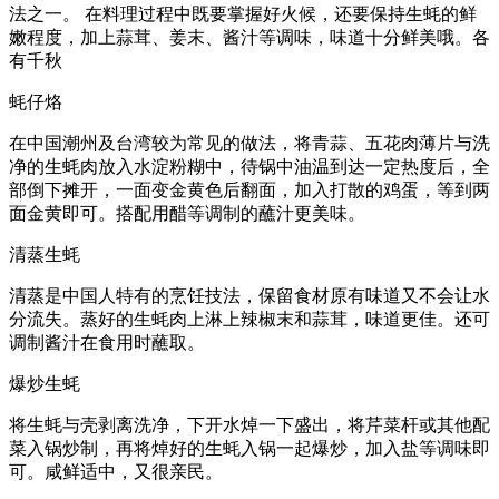
法之一。 在料理过程中既要掌握好火候，还要保持生蚝的鲜
嫩程度，加上蒜茸、姜末、酱汁等调味，味道十分鲜美哦。各
有千秋
蚝仔烙
在中国潮州及台湾较为常见的做法，将青蒜、五花肉薄片与洗
净的生蚝肉放入水淀粉糊中，待锅中油温到达一定热度后，全
部倒下摊开，一面变金黄色后翻面，加入打散的鸡蛋，等到两
面金黄即可。搭配用醋等调制的蘸汁更美味。
清蒸生蚝
清蒸是中国人特有的烹饪技法，保留食材原有味道又不会让水
分流失。蒸好的生蚝肉上淋上辣椒末和蒜茸，味道更佳。还可
调制酱汁在食用时蘸取。
爆炒生蚝
将生蚝与壳剥离洗净，下开水焯一下盛出，将芹菜杆或其他配
菜入锅炒制，再将焯好的生蚝入锅一起爆炒，加入盐等调味即
可。咸鲜适中，又很亲民。