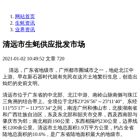
网站首页
生蚝资讯
业界资讯
清远市生蚝供应批发市场
2021-01-02 10:49:52
文章
720
清远，广东省地级市，广州都市圈城市之一，地处北江中
上游。早在新石器时代就有先民在这片土地繁衍生息，创造出
灿烂的史前文明。
清远市位于广东省的中北部、北江中游、南岭山脉南侧与珠江
三角洲的结合带上。全境位于北纬23º26′56″～25º11′40″、东经
111º55′17″～113º55′34″之间，南连广州和佛山市，北接湖南省
和广西壮族自治区，东及东北部和韶关市交界，西及西南部与
肇庆市为邻；南北相距190公里，东西相隔约230公里，边界线
长1200余公里。清远市土地总面积1.9万平方公里，约占全省
陆地总面积的10.6%，是广东省陆地面积最大的地级市。