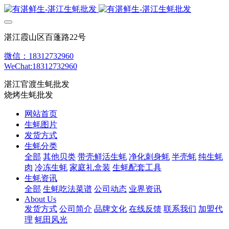
湛江霞山区百蓬路22号
微信：18312732960
WeChat:18312732960
湛江官渡生蚝批发
烧烤生蚝批发
网站首页
生蚝图片
发货方式
生蚝分类
全部
其他贝类
带壳鲜活生蚝
净化刺身蚝
半壳蚝
纯生蚝
肉
冷冻生蚝
家庭礼盒装
生蚝配套工具
生蚝资讯
全部
生蚝吃法菜谱
公司动态
业界资讯
About Us
发货方式
公司简介
品牌文化
在线反馈
联系我们
加盟代
理
蚝田风光