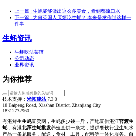
上一篇
: 生蚝能够做出这么多美食，看到都流口水
下一篇
: 为何英国人厌烦吃生蚝？ 本来是发作过这样一
件事
生蚝资讯
生蚝吃法菜谱
公司动态
业界资讯
为你推荐
技术支持：
米拓建站
7.3.0
18 Baipeng Road, Xiashan District, Zhanjiang City
18312732960
有湛鲜生
生蚝
直卖网，生蚝多少钱一斤，产地直供湛江
官渡生
蚝
，有湛
北潭生蚝批发
养殖直供一条龙，提供餐饮行业生蚝水
产品一条龙服务，配送，食材，工具，配料等一体化服务。自