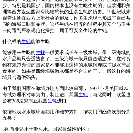
少。特别是我国少，国内根本也没有生吃生蚝的。但欧洲和美
洲等西方发达国家有比较悠长的生食生蚝的历史。19世纪以来
跟着生蚝在西方上流社会的遍及，许多生蚝现已形成了自己共
同的海域口味和品牌。这些生蚝在饲养的过程中其安全与卫生
一向遭到严格规范化操控，属于可安全生吃的生蚝。
什么样的
生蚝
能够生吃
能够用来生吃的
生蚝
一般要求成长在一级水域。像二级海域的
水产品就只合适熟食了。三级海域一般只能合适游水，在对食
物有规范办理的国家是不能够用这样的水域饲养或捕捉水产品
食用的。如果是四级海域游水都是不合适的了，一般这样的海
域只合适做码头。
由于我们国家在海域办理方面比较单薄，1997年7月美国就以
海域办理不对等为由，制止进口我国
生蚝
；与此同时，欧盟也
公布386法规制止我国
生蚝
进口。
依据地表水水域环境功用和维护方针，按功用凹凸依次划分为
五类：
Ⅰ类 首要适用于源头水、国家自然维护区；