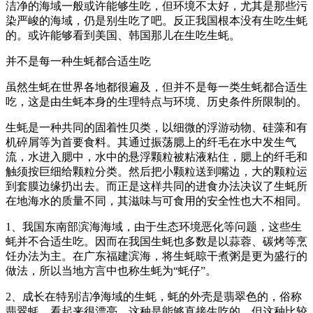
洁净的海域一般或许能够生吃，但环境不太好，尤其是那些污
染严峻的海域，仍是别生吃了吧。反正我国根本没有生吃生蚝
的。或许能够看到美国、韩国那儿在生吃生蚝。
并不是每一种生蚝都合适生吃
虽然生蚝在世界各地都很遍及，但并不是每一类生蚝都合适生
吃，这是由生蚝本身的生理特点与环境、历史条件所限制的。
生蚝是一种共同的固着性贝类，以细微的浮游动物、硅藻和有
机碎屑等为首要食料。其通过振荡腮上的纤毛在水中发生气
流，水进入腮中，水中的悬浮颗粒被粘液粘住，腮上的纤毛和
触须按巨细给颗粒分类。然后把小颗粒送到嘴边，大的颗粒运
到套膜边缘扔出去。而正是这样共同的进食办法决议了生蚝所
在地海水的质量不同，其滋味与可食用的安全性也大不相同。
1、我国东南部滨海海域，由于生态环境恶化等问题，这些生
蚝并不合适生吃。因而在我国生蚝也多数是以蒜蓉、碳烤等烹
饪办法为主。在广东福建滨海，将生蚝晾干煮粥是更为盛行的
做法，所以当地方言中也称生蚝为“蚝仔”。
2、成长在特别洁净海域的生蚝，蚝的外壳是翡翠色的，俗称
翡翠蚝，看起来很漂亮。这种是能够直接生吃的。但这种比较