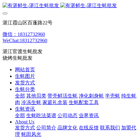
湛江霞山区百蓬路22号
微信：18312732960
WeChat:18312732960
湛江官渡生蚝批发
烧烤生蚝批发
网站首页
生蚝图片
发货方式
生蚝分类
全部
其他贝类
带壳鲜活生蚝
净化刺身蚝
半壳蚝
纯生蚝
肉
冷冻生蚝
家庭礼盒装
生蚝配套工具
生蚝资讯
全部
生蚝吃法菜谱
公司动态
业界资讯
About Us
发货方式
公司简介
品牌文化
在线反馈
联系我们
加盟代
理
蚝田风光