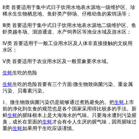
Ⅱ类 首要适用于集中式日子饮用水地表水源地一级维护区、珍
稀水生生物栖息地、鱼虾类产卵场、仔稚幼鱼的索饵汤等；
Ⅲ类 首要适用于集中式日子饮用水地表水源地二级维护区、鱼
虾类越冬场、洄游通道、水产饲养区等渔业水域及游水区；
Ⅳ类 首要适用于一般工业用水区及人体非直接接触的文娱用
水区；
Ⅴ类 首要适用于农业用水区及一般景象要求水域。
生蚝
生吃的危险
生蚝
生吃的危险首要有三个方面:微生物致病菌污染、重金属
污染、贝毒素污染。
1、微生物致病菌污染仍是能够通过煮熟避免的。把
生蚝
上市
前的净化到生食的规范也是各个国家采用得比较多的手法。新
鲜
生蚝
的腥味根本上是大海海水的气味。只要海水遭到污染腥
臭，成长在里面的
生蚝
才会有令人生厌的腥气味，因而腥味过
重的
生蚝
如果用于生吃应该谨慎。