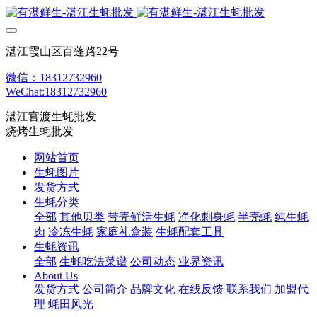
湛江霞山区百蓬路22号
微信：18312732960
WeChat:18312732960
湛江官渡生蚝批发
烧烤生蚝批发
网站首页
生蚝图片
发货方式
生蚝分类
全部
其他贝类
带壳鲜活生蚝
净化刺身蚝
半壳蚝
纯生蚝
肉
冷冻生蚝
家庭礼盒装
生蚝配套工具
生蚝资讯
全部
生蚝吃法菜谱
公司动态
业界资讯
About Us
发货方式
公司简介
品牌文化
在线反馈
联系我们
加盟代
理
蚝田风光