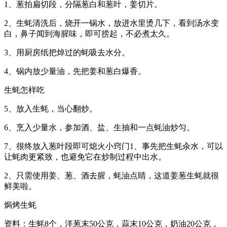
1、葱拍扁切段，分隔葱白和葱叶，姜切片。
2、生蚝清洗后，烧开一锅水，放进水里烫几下，看到汤水变
白，鼻子闻到海腥味，即可捞起，不必煮太久。
3、用厨房纸把焯过的蚝吸去水分。
4、锅内放少量油，先把姜和葱白爆香。
生蚝怎样吃
5、放入生蚝，当心翻炒。
6、烹入少量水，参加酒、盐、生抽和一点蚝油炒匀。
7、很终放入葱叶段即可熄火小窍门1、事先把生蚝汆水，可以
让蚝肉更紧致，也避免它在炒制过程中出水。
2、只需使用姜、葱、酒去腥，蚝油点睛，这道姜葱生蚝就很
鲜美啦。
焗烤生蚝
资料：生蚝8个，洋葱末50公克，蒜末10公克，奶油20公克，