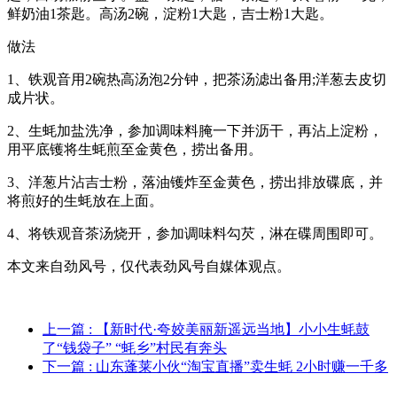
鲜奶油1茶匙。高汤2碗，淀粉1大匙，吉士粉1大匙。
做法
1、铁观音用2碗热高汤泡2分钟，把茶汤滤出备用;洋葱去皮切
成片状。
2、生蚝加盐洗净，参加调味料腌一下并沥干，再沾上淀粉，
用平底镬将生蚝煎至金黄色，捞出备用。
3、洋葱片沾吉士粉，落油镬炸至金黄色，捞出排放碟底，并
将煎好的生蚝放在上面。
4、将铁观音茶汤烧开，参加调味料勾芡，淋在碟周围即可。
本文来自劲风号，仅代表劲风号自媒体观点。
上一篇
: 【新时代·夸姣美丽新遥远当地】小小生蚝鼓
了“钱袋子” “蚝乡”村民有奔头
下一篇
: 山东蓬莱小伙“淘宝直播”卖生蚝 2小时赚一千多