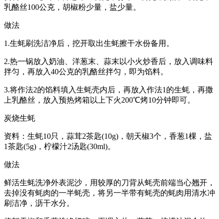
乳酪丝100公克，胡椒粉少量，盐少量。
做法
1.生蚝刷洗洁净后，挖开取出生蚝擦干水份备用。
2.热一锅放入奶油、洋葱末、蒜末以小火炒香后，放入调味料
拌匀，再放入40公克的乳酪丝拌匀，即为馅料。
3.将作法2的馅料填入生蚝壳内后，再放入作法1的生蚝，再撒
上乳酪丝，放入预热烤箱以上下火200℃烤10分钟即可。
炭烧生蚝
资料：生蚝10只，蒜茸2茶匙(10g)，朝天椒3个，香葱1棵，盐
1茶匙(5g)，柠檬汁2汤匙(30ml)。
做法
鲜活生蚝洗净外表泥沙，用较厚的刀背从蚝壳前端当心翘开，
去掉没有蚝肉的一半蚝壳，将另一半带有蚝壳的蚝肉用清水冲
刷洁净，沥干水分。