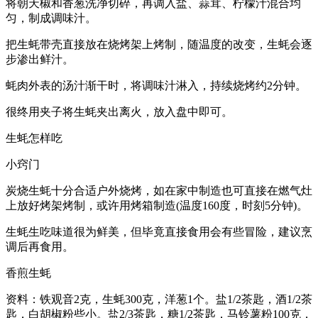
将朝天椒和香葱洗净切碎，再调入盐、蒜茸、柠檬汁混合均
匀，制成调味汁。
把生蚝带壳直接放在烧烤架上烤制，随温度的改变，生蚝会逐
步渗出鲜汁。
蚝肉外表的汤汁渐干时，将调味汁淋入，持续烧烤约2分钟。
很终用夹子将生蚝夹出离火，放入盘中即可。
生蚝怎样吃
小窍门
炭烧生蚝十分合适户外烧烤，如在家中制造也可直接在燃气灶
上放好烤架烤制，或许用烤箱制造(温度160度，时刻5分钟)。
生蚝生吃味道很为鲜美，但毕竟直接食用会有些冒险，建议烹
调后再食用。
香煎生蚝
资料：铁观音2克，生蚝300克，洋葱1个。盐1/2茶匙，酒1/2茶
匙，白胡椒粉些小。盐2/3茶匙，糖1/2茶匙，马铃薯粉100克，