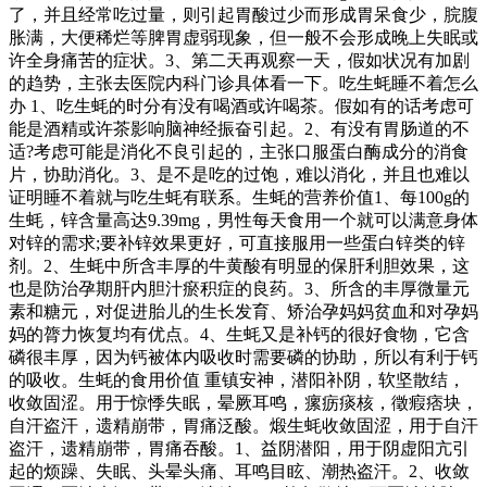
了，并且经常吃过量，则引起胃酸过少而形成胃呆食少，脘腹
胀满，大便稀烂等脾胃虚弱现象，但一般不会形成晚上失眠或
许全身痛苦的症状。3、第二天再观察一天，假如状况有加剧
的趋势，主张去医院内科门诊具体看一下。吃生蚝睡不着怎么
办 1、吃生蚝的时分有没有喝酒或许喝茶。假如有的话考虑可
能是酒精或许茶影响脑神经振奋引起。2、有没有胃肠道的不
适?考虑可能是消化不良引起的，主张口服蛋白酶成分的消食
片，协助消化。3、是不是吃的过饱，难以消化，并且也难以
证明睡不着就与吃生蚝有联系。生蚝的营养价值1、每100g的
生蚝，锌含量高达9.39mg，男性每天食用一个就可以满意身体
对锌的需求;要补锌效果更好，可直接服用一些蛋白锌类的锌
剂。2、生蚝中所含丰厚的牛黄酸有明显的保肝利胆效果，这
也是防治孕期肝内胆汁瘀积症的良药。3、所含的丰厚微量元
素和糖元，对促进胎儿的生长发育、矫治孕妈妈贫血和对孕妈
妈的膂力恢复均有优点。4、生蚝又是补钙的很好食物，它含
磷很丰厚，因为钙被体内吸收时需要磷的协助，所以有利于钙
的吸收。生蚝的食用价值 重镇安神，潜阳补阴，软坚散结，
收敛固涩。用于惊悸失眠，晕厥耳鸣，瘰疬痰核，徵瘕痞块，
自汗盗汗，遗精崩带，胃痛泛酸。煅生蚝收敛固涩，用于自汗
盗汗，遗精崩带，胃痛吞酸。1、益阴潜阳，用于阴虚阳亢引
起的烦躁、失眠、头晕头痛、耳鸣目眩、潮热盗汗。2、收敛