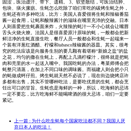
固涩，医治虚汗、带下、遗精。 3、软坚散结，可医治结肿、
包块、痰火瘰疬。生蚝怎么吃除了咱们常吃的碳烤生蚝之外，
生蚝还有许多种吃法，比方：美国人喜爱很将生蚝和辣椒番茄
酱一起食用，让蚝和酸辣酱汁的滋味在嘴里充沛的交融。日本
人则喜爱把生蚝裹面来炸，火辣辣的蚝汁一不小心就会让嘴唇
舌头火烧火燎。法国人是很喜爱原汁原味的蚝，一般都会把新
鲜洁净的生蚝直接生吃，餐厅人员一般都会和生蚝一起端来一
个装有洋葱红酒醋、柠檬和tabasco辣椒酱的器皿。其实，很考
究的吃法应该是向服务生别的要几颗有着堪称“新娘之盐”的盐
之花，均匀的撒在生蚝上，再配上几滴柠檬汁，很终就是把蚝
肉和壳里的水一起送入嘴中。我国吃蚝的办法，粤菜师傅会把
蚝整只清蒸，在加上不同口味的调味酱。而福建人则会把小只
的蚝做成蚵仔煎。烤生蚝就天然不必说了，现在街边烧烤店许
多都有出售，其实不管哪种吃法，是要吃优质的生蚝，都会烹
饪出可口的甘旨。生蚝也是海鲜的一种，所以，吃海鲜的忌讳
一定不要忘，比方吃海鲜不能喝啤酒的很大忌讳，咱们一定要
紧记。
上一篇
: 为什么吃生蚝每个国家吃法都不同？我国人厌
弃日本人的吃法！