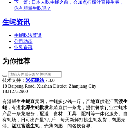
下一篇
: 日本人吃生蚝之前，会加点柠檬汁直接生吞，
你有胆量生吃吗？
生蚝资讯
生蚝吃法菜谱
公司动态
业界资讯
为你推荐
技术支持：
米拓建站
7.3.0
18 Baipeng Road, Xiashan District, Zhanjiang City
18312732960
有湛鲜生
生蚝
直卖网，生蚝多少钱一斤，产地直供湛江
官渡生
蚝
，有湛
北潭生蚝批发
养殖直供一条龙，提供餐饮行业生蚝水
产品一条龙服务，配送，食材，工具，配料等一体化服务。自
有蚝场，日可出产量3万斤，每天新鲜打捞生蚝发货，肉肥壳
薄。
湛江官渡生蚝
，壳薄肉肥，闻名饮食界。