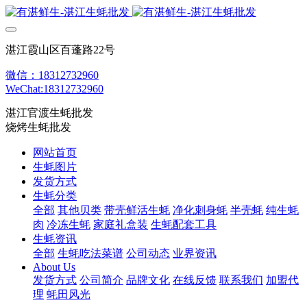
湛江霞山区百蓬路22号
微信：18312732960
WeChat:18312732960
湛江官渡生蚝批发
烧烤生蚝批发
网站首页
生蚝图片
发货方式
生蚝分类
全部
其他贝类
带壳鲜活生蚝
净化刺身蚝
半壳蚝
纯生蚝
肉
冷冻生蚝
家庭礼盒装
生蚝配套工具
生蚝资讯
全部
生蚝吃法菜谱
公司动态
业界资讯
About Us
发货方式
公司简介
品牌文化
在线反馈
联系我们
加盟代
理
蚝田风光