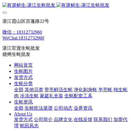
湛江霞山区百蓬路22号
微信：18312732960
WeChat:18312732960
湛江官渡生蚝批发
烧烤生蚝批发
网站首页
生蚝图片
发货方式
生蚝分类
全部
其他贝类
带壳鲜活生蚝
净化刺身蚝
半壳蚝
纯生蚝
肉
冷冻生蚝
家庭礼盒装
生蚝配套工具
生蚝资讯
全部
生蚝吃法菜谱
公司动态
业界资讯
About Us
发货方式
公司简介
品牌文化
在线反馈
联系我们
加盟代
理
蚝田风光