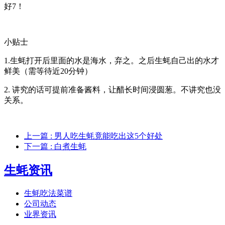
好7！
小贴士
1.生蚝打开后里面的水是海水，弃之。之后生蚝自己出的水才
鲜美（需等待近20分钟）
2. 讲究的话可提前准备酱料，让醋长时间浸圆葱。不讲究也没
关系。
上一篇
: 男人吃生蚝竟能吃出这5个好处
下一篇
: 白煮生蚝
生蚝资讯
生蚝吃法菜谱
公司动态
业界资讯