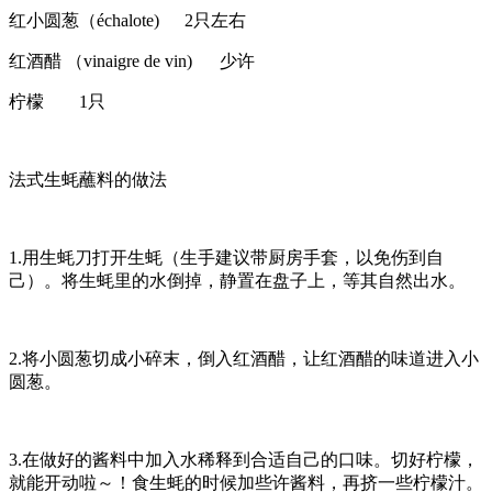
红小圆葱（échalote)
2只左右
红酒醋 （vinaigre de vin)
少许
柠檬
1只
法式生蚝蘸料的做法
1.用生蚝刀打开生蚝（生手建议带厨房手套，以免伤到自
己）。将生蚝里的水倒掉，静置在盘子上，等其自然出水。
2.将小圆葱切成小碎末，倒入红酒醋，让红酒醋的味道进入小
圆葱。
3.在做好的酱料中加入水稀释到合适自己的口味。切好柠檬，
就能开动啦～！食生蚝的时候加些许酱料，再挤一些柠檬汁。